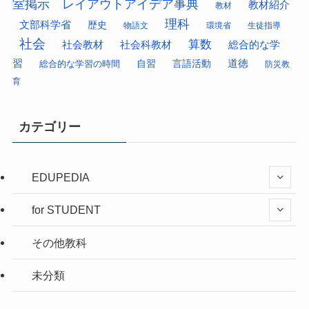
室掲示 レイアウトアイデア事典
教材紹介
教材
理科
文部科学省
歴史
物語文
環境省
生徒指導
社会
算数
社会科教材
総合的な学
社会教材
習
道徳
総合的な学習の時間
自習
言語活動
防災教
育
カテゴリー
EDUPEDIA
for STUDENT
その他教科
未分類