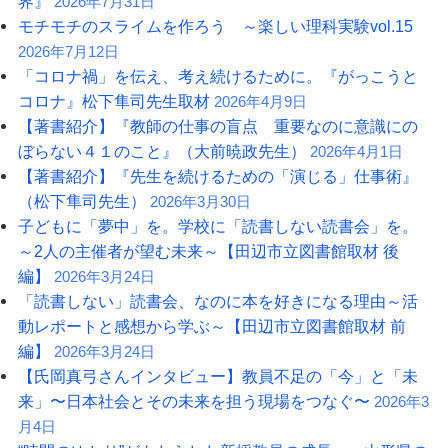
界』
2026年7月31日
モチモチのスライムを作ろう ～楽しい理科実験vol.15
2026年7月12日
「コロナ禍」を伝え、考え続けるために。『がっこうと
コロナ』松下隼司先生取材
2026年4月9日
【著書紹介】『教師の仕事の盲点 重要なのに意識にの
ぼらない４１のこと』（大前暁政先生）
2026年4月1日
【著書紹介】『先生を続けるための「演じる」仕事術』
（松下隼司先生）
2026年3月30日
子どもに「夢中」を。学校に「読書しない読書会」を。
～2人の主催者が望む未来～【田辺市立図書館取材 後
編】
2026年3月24日
「読書しない」読書会、なのに本を好きになる理由～活
動レポートと感想から学ぶ～【田辺市立図書館取材 前
編】
2026年3月24日
【氏岡真弓さんインタビュー】教員不足の「今」と「未
来」〜日本社会とその未来を担う現場をつなぐ〜
2026年3
月4日