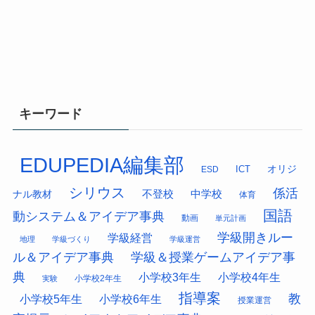
キーワード
EDUPEDIA編集部
オリジ
ESD
ICT
シリウス
係活
中学校
ナル教材
不登校
体育
国語
動システム＆アイデア事典
動画
単元計画
学級開きルー
学級経営
地理
学級づくり
学級運営
ル＆アイデア事典
学級＆授業ゲームアイデア事
典
小学校3年生
小学校4年生
小学校2年生
実験
指導案
教
小学校5年生
小学校6年生
授業運営