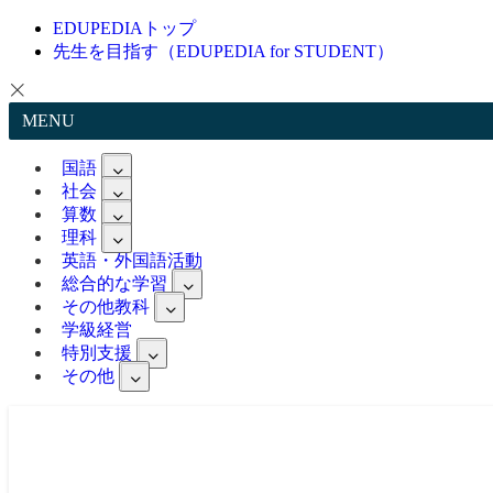
EDUPEDIAトップ
先生を目指す（EDUPEDIA for STUDENT）
MENU
国語
社会
算数
理科
英語・外国語活動
総合的な学習
その他教科
学級経営
特別支援
その他