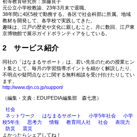
初等教育研究所：加藤良子
元公立小学校教諭、23年3月末で退職。
38年間に4区5校で勤務する。各区で社会科部に所属。地域
教材を開発して、各学校で実践してきた。
趣味は、江戸の歴史や文化に親しむこと。月に数回、江戸東
京博物館で展示ガイドボランティアをしている。
2 サービス紹介
同社の「はなまるサポート」は、若い先生のための授業ヒン
ト集として、毎月の学習指導ポイントを細かく解説したり、
不明点や疑問点などに関する無料相談を受け付けたりしてい
ます。
http://www.djn.co.jp/support/
（編集・文責：EDUPEDIA編集部 森七恵）
社会
ネットワーク
はなまるサポート
小学5年社会
小学
校5年生
思考力
情報
教育同人社
社会
表現力
防災
震災
よかったらシェアしてね！