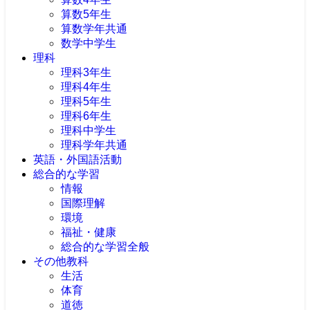
算数5年生
算数学年共通
数学中学生
理科
理科3年生
理科4年生
理科5年生
理科6年生
理科中学生
理科学年共通
英語・外国語活動
総合的な学習
情報
国際理解
環境
福祉・健康
総合的な学習全般
その他教科
生活
体育
道徳