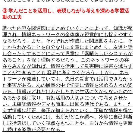
③ 学んだことを活用し、表現しながら考えを深める学習活
動の工夫
調べた内容を関連図にまとめていくことによって、知識が整
理され、情報ネットワークの全体像が視覚的にも捉えやすく
なるだろう。また、それぞれが作成した関連図をもとに、そ
こからわかることを自分なりに文章にまとめたり、友達と話
し合ったりすることによって児童は「素晴らしいシステムが
あること」を深く理解するだろう 。このネットワークの存
在をみんなが知れば、情報を活用して災害時に被害を減らす
ことができることも 容易に考えつくだろう。しかし、ネッ
トワークが発達していても、先日の災害では活用できなかっ
た事実がある。あの惨事の中で切実に情報を求める人々の姿
から、情報がどれだけわたしたちの生活に欠かせないもので
あるかを感じ取り、有効活用の大切さについて考えさせた
い。未確認情報やデマも簡単に出回る時代である。また、た
えず情報は訂正、修正が加えられていく。正確な情報を得て
活動していくためには、出所がどこか調べ、冷静に自己判断
し取捨選択していく視点をもつことや、自分から情報を更新
し続ける姿勢が必要となる。