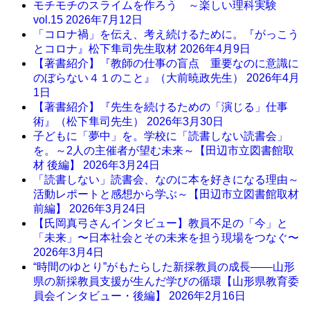
モチモチのスライムを作ろう ～楽しい理科実験
vol.15
2026年7月12日
「コロナ禍」を伝え、考え続けるために。『がっこう
とコロナ』松下隼司先生取材
2026年4月9日
【著書紹介】『教師の仕事の盲点 重要なのに意識に
のぼらない４１のこと』（大前暁政先生）
2026年4月
1日
【著書紹介】『先生を続けるための「演じる」仕事
術』（松下隼司先生）
2026年3月30日
子どもに「夢中」を。学校に「読書しない読書会」
を。～2人の主催者が望む未来～【田辺市立図書館取
材 後編】
2026年3月24日
「読書しない」読書会、なのに本を好きになる理由～
活動レポートと感想から学ぶ～【田辺市立図書館取材
前編】
2026年3月24日
【氏岡真弓さんインタビュー】教員不足の「今」と
「未来」〜日本社会とその未来を担う現場をつなぐ〜
2026年3月4日
“時間のゆとり”がもたらした新採教員の成長――山形
県の新採教員支援が生んだ学びの循環【山形県教育委
員会インタビュー・後編】
2026年2月16日