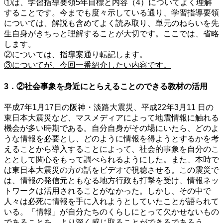
①は、学習指導要領5年目標と内容（4）についてよく理解
することです。今までも度々示している通り、学習指導要領
については、解説も含めてよく読み取り、単元のねらいを先
生自身がきちっと理解することが大切です。ここでは、省略
します。
②については、指導案通り転記します。
③についてが、今回一番紹介したい内容です。
3．②社会事象を身近にとらえることのできる教材の活用
平成7年1月17日の阪神・淡路大震災、平成22年3月11 日の
東日本大震災など、マスメディアによって地震情報に触れる
機会が多い時期である。自分自身がその場にいたら、どのよ
うな情報を必要とし、どのように情報を得ようとするかを考
えることから導入することによって、社会的事象を自分のこ
ととして関心をもって調べられるようにした。また、本時で
は東日本大震災の方の話をビデオで視聴させる。この震災で
は、情報の発信元ともなる地方行政も打撃を受け、情報ネッ
トワークは活用されることがなかった。しかし、その中で
人々は必死に情報を手に入れようとしていたことが語られて
いる。「情報」が自分たちのくらしにとって欠かせないもの
であることを、より深く感じ取ることができるであろう。