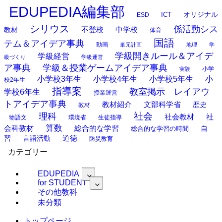
EDUPEDIA編集部
オリジナル
ESD
ICT
シリウス
係活動シス
中学校
教材
不登校
体育
国語
テム＆アイデア事典
動画
単元計画
地理
学
学級開きルール＆アイデ
学級経営
級づくり
学級運営
ア事典
学級＆授業ゲームアイデア事典
小学
実験
小学校3年生
小学校4年生
小学校5年生
小
校2年生
指導案
教室掲示 レイアウ
学校6年生
授業運営
トアイデア事典
教材紹介
文部科学省
歴史
教材
理科
社会
社
社会教材
物語文
環境省
生徒指導
算数
会科教材
総合的な学習
総合的な学習の時間
自
道徳
習
言語活動
防災教育
カテゴリー
EDUPEDIA
for STUDENT
その他教科
未分類
トップページ