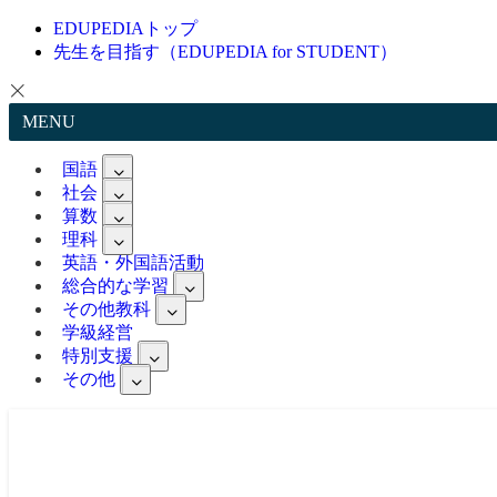
EDUPEDIAトップ
先生を目指す（EDUPEDIA for STUDENT）
MENU
国語
社会
算数
理科
英語・外国語活動
総合的な学習
その他教科
学級経営
特別支援
その他