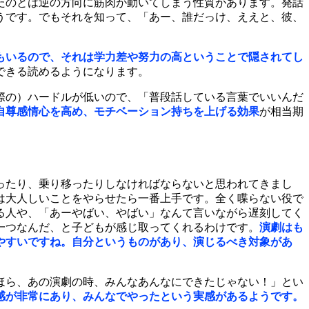
たのとは逆の方向に筋肉が動いてしまう性質があります。発話
うです。でもそれを知って、「あー、誰だっけ、ええと、彼、
もいるので、それは学力差や努力の高ということで隠されてし
できる読めるようになります。
際の）ハードルが低いので、「普段話している言葉でいいんだ
自尊感情心を高め、モチベーション持ちを上げる効果
が相当期
ったり、乗り移ったりしなければならないと思われてきまし
は大人しいことをやらせたら一番上手です。全く喋らない役で
る人や、「あーやばい、やばい」なんて言いながら遅刻してく
一つなんだ、と子どもが感じ取ってくれるわけです。
演劇はも
やすいですね。自分というものがあり、演じるべき対象があ
ほら、あの演劇の時、みんなあんなにできたじゃない！」とい
感が非常にあり、みんなでやったという実感があるようです。