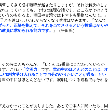
興奮してきて必ず喧嘩が起きたりしますが、それは解決のしよ
なれ」っていっても、それは無理な話です。ところがそのよう
ていうのもあるよ。韓国や台湾ではトマトも果物なんだよ。」
、子ども達はわけがわからなくなり喧嘩はやみます。「なんで
ずっと、正解を抱えて、それを当てさせるという授業ばかりや
の教員に求められる能力です。
』（平田氏）
。その時にＡちゃんが、「Bくんは2番目にこだわっているか
ます。これが
「交渉力」
です。
世の中のほとんどのことは、オ
んど8割方受け入れることで自分のやりたいことが通る」とい
は世の中にはほとんどないです。演劇をつくる過程ではそれを
言えなかったことがありました。あとでご本人に聞いたら、固