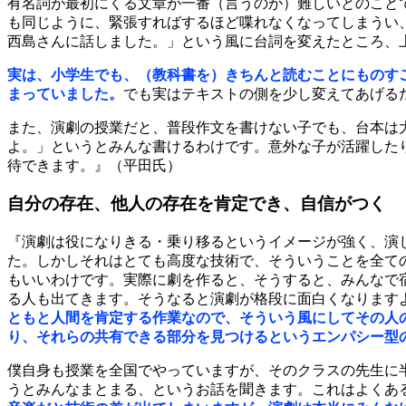
有名詞が最初にくる文章が一番（言うのが）難しいとのこと
も同じように、緊張すればするほど喋れなくなってしまうい
西島さんに話しました。」という風に台詞を変えたところ、
実は、小学生でも、（教科書を）きちんと読むことにものす
まっていました。
でも実はテキストの側を少し変えてあげる
また、演劇の授業だと、普段作文を書けない子でも、台本は
よ。」というとみんな書けるわけです。意外な子が活躍した
待できます。』（平田氏）
自分の存在、他人の存在を肯定でき、自信がつく
『演劇は役になりきる・乗り移るというイメージが強く、演
た。しかしそれはとても高度な技術で、そういうことを全て
もいいわけです。実際に劇を作ると、そうすると、みんなで
る人も出てきます。そうなると演劇が格段に面白くなります
ともと人間を肯定する作業なので、そういう風にしてその人
り、それらの共有できる部分を見つけるというエンパシー型
僕自身も授業を全国でやっていますが、そのクラスの先生に
うとみんなまとまる、というお話を聞きます。これはよくあ