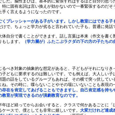
でした。脳性まひは、基本的に緊張すればするほど自分の思っ
、特に固有名詞は言い換えが効かないので一番緊張するのだそ
上手く言えるようになったのです。
ごくプレッシャーがある子がいます。しかし教室にはできる子
だけで、ちょっと学力が劣ると言われていた子も、普通に発話
大体自分で書くことができます。話し言葉は本来（作文を書く
りもします。
（学力層が）ふたこぶラクダの下の方の子たちの
じるべき対象の抽象的な想定があると、子どもがそれになりき
の子どもに要求するのは難しいです。でも例えば、大人しい子
宿題の話をしているグループもあれば、その横で突っ伏してい
よね。その時に、喋らないことやその場にいないことも表現の
の存在を肯定してあげることもできますし、自己肯定感を持ち
の教育が実現できるのが演劇教育なのです。
半年ほど経ってからお会いすると、クラスで何かあるごとに「
るケースで、僕としても非常に嬉しいです。
大変だけれど達成