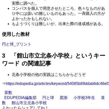
実際に調べた。
コンパスを個人で用意させたところ、色々なものがあ
り中には扱いの難しいものもあった。一斉購入の方が
よかったかもしれない。
もようづくりは難しいが、出来た際の達成感がある。
使用した教材
円と球_プリント
3 「館山市立北条小学校」というキー
ワード の関連記事
北条小学校の他の実践はこちらからどうぞ
⇒
https://edupedia.jp/articles/keyword/54085b89ddab6dc46e
算数
EDUPEDIA編集部
円と球
図形
小学校3年生
算
数
館山市立北条小学校
よかったらシェアしてね！