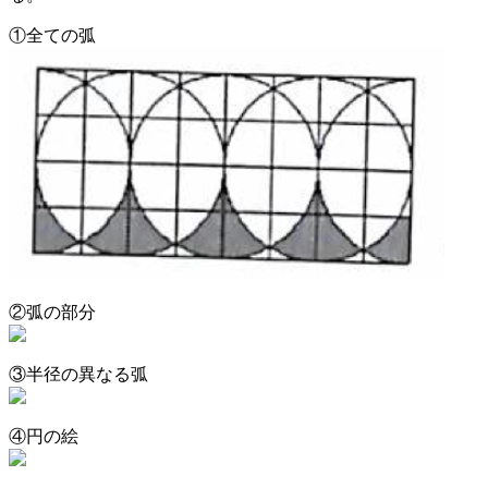
①全ての弧
②弧の部分
③半径の異なる弧
④円の絵