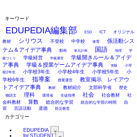
キーワード
EDUPEDIA編集部
オリジナル
ESD
ICT
シリウス
係活動シス
中学校
教材
不登校
体育
国語
テム＆アイデア事典
動画
単元計画
地理
学
学級開きルール＆アイデ
学級経営
級づくり
学級運営
ア事典
学級＆授業ゲームアイデア事典
小学
実験
小学校3年生
小学校4年生
小学校5年生
小
校2年生
指導案
教室掲示 レイアウ
学校6年生
授業運営
トアイデア事典
教材紹介
文部科学省
歴史
教材
理科
社会
社
社会教材
物語文
環境省
生徒指導
算数
会科教材
総合的な学習
総合的な学習の時間
自
道徳
習
言語活動
防災教育
カテゴリー
EDUPEDIA
for STUDENT