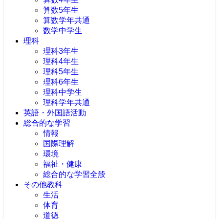
算数5年生
算数学年共通
数学中学生
理科
理科3年生
理科4年生
理科5年生
理科6年生
理科中学生
理科学年共通
英語・外国語活動
総合的な学習
情報
国際理解
環境
福祉・健康
総合的な学習全般
その他教科
生活
体育
道徳