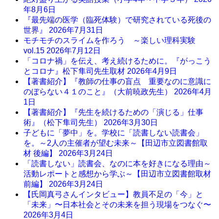
年8月6日
『最先端の医学（臨死体験）で研究されている死後の
世界』
2026年7月31日
モチモチのスライムを作ろう ～楽しい理科実験
vol.15
2026年7月12日
「コロナ禍」を伝え、考え続けるために。『がっこう
とコロナ』松下隼司先生取材
2026年4月9日
【著書紹介】『教師の仕事の盲点 重要なのに意識に
のぼらない４１のこと』（大前暁政先生）
2026年4月
1日
【著書紹介】『先生を続けるための「演じる」仕事
術』（松下隼司先生）
2026年3月30日
子どもに「夢中」を。学校に「読書しない読書会」
を。～2人の主催者が望む未来～【田辺市立図書館取
材 後編】
2026年3月24日
「読書しない」読書会、なのに本を好きになる理由～
活動レポートと感想から学ぶ～【田辺市立図書館取材
前編】
2026年3月24日
【氏岡真弓さんインタビュー】教員不足の「今」と
「未来」〜日本社会とその未来を担う現場をつなぐ〜
2026年3月4日