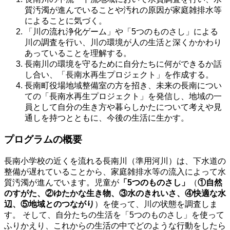
質汚濁が進んでいることや汚れの原因が家庭雑排水等
によることに気づく。
「川の流れ浄化ゲーム」や「5つのものさし」による
川の調査を行い、川の環境が人の生活と深くかかわり
あっていることを理解する。
長南川の環境を守るために自分たちに何ができるか話
し合い、「長南水再生プロジェクト」を作成する。
長南町役場地域整備室の方を招き、未来の長南につい
ての「長南水再生プロジェクト」を発信し、地域の一
員として自分の生き方や暮らしかたについて考えや見
通しを持つとともに、今後の生活に生かす。
プログラムの概要
長南小学校の近くを流れる長南川（準用河川）は、下水道の
整備が遅れていることから、家庭雑排水等の流入によって水
質汚濁が進んでいます。児童が
「5つのものさし」
（
①自然
のすがた、②ゆたかな生き物、③水のきれいさ、④快適な水
辺、⑤地域とのつながり
）を使って、川の状態を調査しま
す。 そして、自分たちの生活を「5つのものさし」を使って
ふりかえり、これからの生活の中でどのような行動をしたら