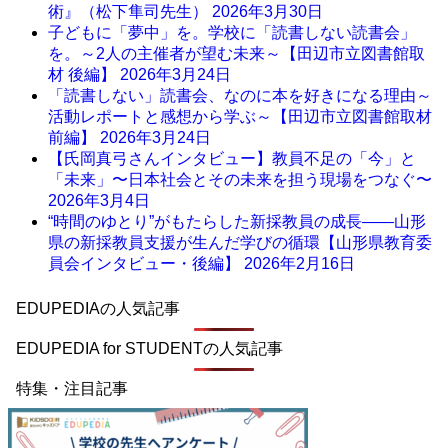
術』（松下隼司先生）
2026年3月30日
子どもに「夢中」を。学校に「読書しない読書会」
を。～2人の主催者が望む未来～【田辺市立図書館取
材 後編】
2026年3月24日
「読書しない」読書会、なのに本を好きになる理由～
活動レポートと感想から学ぶ～【田辺市立図書館取材
前編】
2026年3月24日
【氏岡真弓さんインタビュー】教員不足の「今」と
「未来」〜日本社会とその未来を担う現場をつなぐ〜
2026年3月4日
“時間のゆとり”がもたらした新採教員の成長――山形
県の新採教員支援が生んだ学びの循環【山形県教育委
員会インタビュー・後編】
2026年2月16日
EDUPEDIAの人気記事
EDUPEDIA for STUDENTの人気記事
特集・注目記事