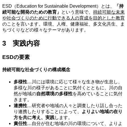
ESD（Education for Sustainable Development）とは、
「持
続可能な開発のための教育」
という意味で、
持続可能な未来
や社会づくりのために行動できる人の育成を目的とした教育
のことを言います。環境、人権、健康福祉、多文化共生、ま
ちづくりなどの様々なテーマがあります。
3 実践内容
ESDの要素
持続可能な社会づくりの構成概念
多様性
…川には環境に応じて様々な生き物が生息し、
多様な川の様子があることに気付くとともに、川の自
然が地域の
自然環境の多様性
を高めていることに気付
きます。
連携性
…研究者や地域の人々と調査したり話し合った
り連携したりすることによって、
よりよい地域の在り
方を共に考え、実践
します。
責任性
…自分が住む地域の川の環境について、よりよ