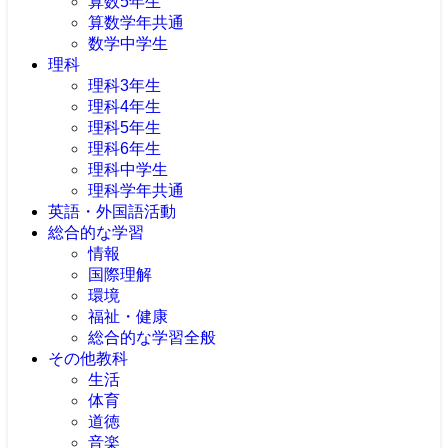
算数5年生
算数学年共通
数学中学生
理科
理科3年生
理科4年生
理科5年生
理科6年生
理科中学生
理科学年共通
英語・外国語活動
総合的な学習
情報
国際理解
環境
福祉・健康
総合的な学習全般
その他教科
生活
体育
道徳
音楽