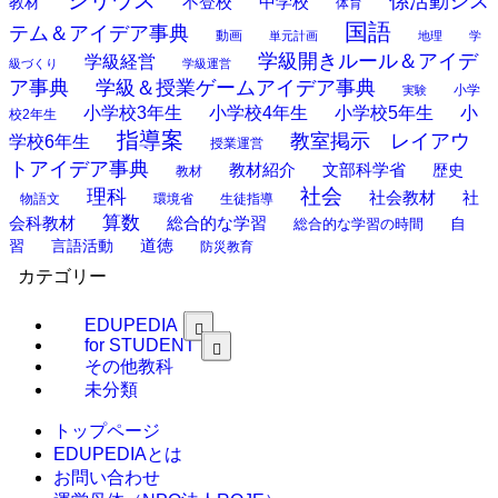
シリウス
係活動シス
中学校
教材
不登校
体育
国語
テム＆アイデア事典
動画
単元計画
地理
学
学級開きルール＆アイデ
学級経営
級づくり
学級運営
ア事典
学級＆授業ゲームアイデア事典
小学
実験
小学校3年生
小学校4年生
小学校5年生
小
校2年生
指導案
教室掲示 レイアウ
学校6年生
授業運営
トアイデア事典
教材紹介
文部科学省
歴史
教材
理科
社会
社
社会教材
物語文
環境省
生徒指導
算数
会科教材
総合的な学習
総合的な学習の時間
自
道徳
習
言語活動
防災教育
カテゴリー
EDUPEDIA
for STUDENT
その他教科
未分類
トップページ
EDUPEDIAとは
お問い合わせ