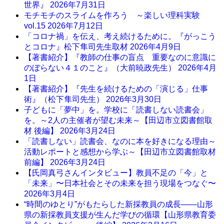
世界』
2026年7月31日
モチモチのスライムを作ろう ～楽しい理科実験
vol.15
2026年7月12日
「コロナ禍」を伝え、考え続けるために。『がっこう
とコロナ』松下隼司先生取材
2026年4月9日
【著書紹介】『教師の仕事の盲点 重要なのに意識に
のぼらない４１のこと』（大前暁政先生）
2026年4月
1日
【著書紹介】『先生を続けるための「演じる」仕事
術』（松下隼司先生）
2026年3月30日
子どもに「夢中」を。学校に「読書しない読書会」
を。～2人の主催者が望む未来～【田辺市立図書館取
材 後編】
2026年3月24日
「読書しない」読書会、なのに本を好きになる理由～
活動レポートと感想から学ぶ～【田辺市立図書館取材
前編】
2026年3月24日
【氏岡真弓さんインタビュー】教員不足の「今」と
「未来」〜日本社会とその未来を担う現場をつなぐ〜
2026年3月4日
“時間のゆとり”がもたらした新採教員の成長――山形
県の新採教員支援が生んだ学びの循環【山形県教育委