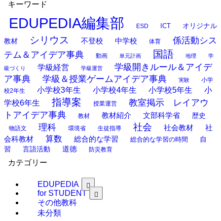
キーワード
EDUPEDIA編集部
オリジナル
ESD
ICT
シリウス
係活動シス
中学校
教材
不登校
体育
国語
テム＆アイデア事典
動画
単元計画
地理
学
学級開きルール＆アイデ
学級経営
級づくり
学級運営
ア事典
学級＆授業ゲームアイデア事典
小学
実験
小学校3年生
小学校4年生
小学校5年生
小
校2年生
指導案
教室掲示 レイアウ
学校6年生
授業運営
トアイデア事典
教材紹介
文部科学省
歴史
教材
理科
社会
社
社会教材
物語文
環境省
生徒指導
算数
会科教材
総合的な学習
総合的な学習の時間
自
道徳
習
言語活動
防災教育
カテゴリー
EDUPEDIA
for STUDENT
その他教科
未分類