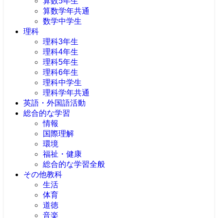
算数5年生
算数学年共通
数学中学生
理科
理科3年生
理科4年生
理科5年生
理科6年生
理科中学生
理科学年共通
英語・外国語活動
総合的な学習
情報
国際理解
環境
福祉・健康
総合的な学習全般
その他教科
生活
体育
道徳
音楽