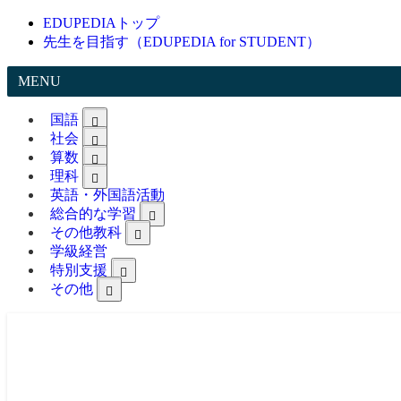
EDUPEDIAトップ
先生を目指す（EDUPEDIA for STUDENT）
MENU
国語
社会
算数
理科
英語・外国語活動
総合的な学習
その他教科
学級経営
特別支援
その他