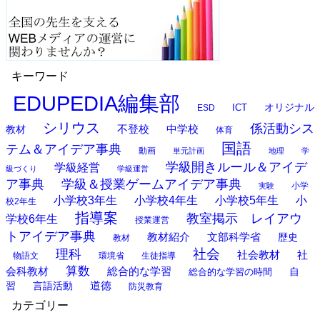
キーワード
EDUPEDIA編集部
オリジナル
ESD
ICT
シリウス
係活動シス
中学校
教材
不登校
体育
国語
テム＆アイデア事典
動画
単元計画
地理
学
学級開きルール＆アイデ
学級経営
級づくり
学級運営
ア事典
学級＆授業ゲームアイデア事典
小学
実験
小学校3年生
小学校4年生
小学校5年生
小
校2年生
指導案
教室掲示 レイアウ
学校6年生
授業運営
トアイデア事典
教材紹介
文部科学省
歴史
教材
理科
社会
社
社会教材
物語文
環境省
生徒指導
算数
会科教材
総合的な学習
総合的な学習の時間
自
道徳
習
言語活動
防災教育
カテゴリー