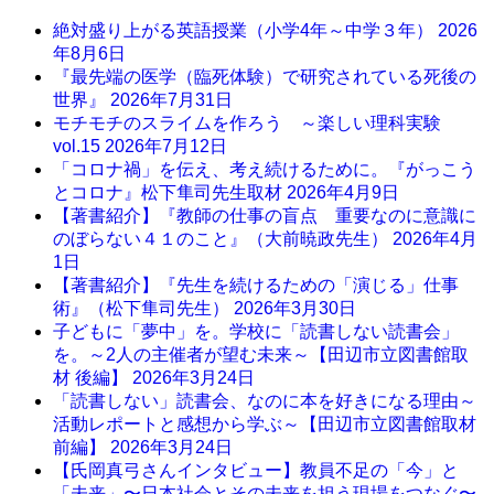
絶対盛り上がる英語授業（小学4年～中学３年）
2026
年8月6日
『最先端の医学（臨死体験）で研究されている死後の
世界』
2026年7月31日
モチモチのスライムを作ろう ～楽しい理科実験
vol.15
2026年7月12日
「コロナ禍」を伝え、考え続けるために。『がっこう
とコロナ』松下隼司先生取材
2026年4月9日
【著書紹介】『教師の仕事の盲点 重要なのに意識に
のぼらない４１のこと』（大前暁政先生）
2026年4月
1日
【著書紹介】『先生を続けるための「演じる」仕事
術』（松下隼司先生）
2026年3月30日
子どもに「夢中」を。学校に「読書しない読書会」
を。～2人の主催者が望む未来～【田辺市立図書館取
材 後編】
2026年3月24日
「読書しない」読書会、なのに本を好きになる理由～
活動レポートと感想から学ぶ～【田辺市立図書館取材
前編】
2026年3月24日
【氏岡真弓さんインタビュー】教員不足の「今」と
「未来」〜日本社会とその未来を担う現場をつなぐ〜