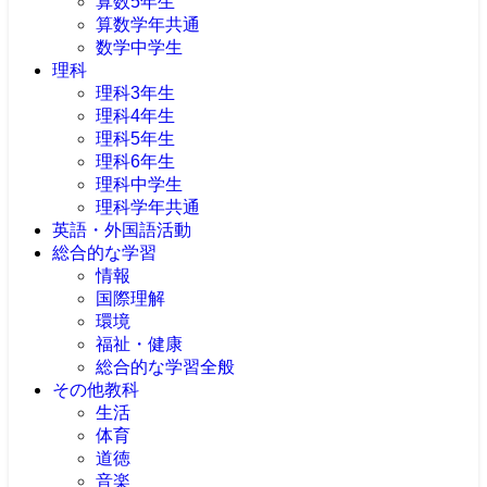
算数5年生
算数学年共通
数学中学生
理科
理科3年生
理科4年生
理科5年生
理科6年生
理科中学生
理科学年共通
英語・外国語活動
総合的な学習
情報
国際理解
環境
福祉・健康
総合的な学習全般
その他教科
生活
体育
道徳
音楽