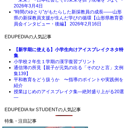
2026年3月4日
“時間のゆとり”がもたらした新採教員の成長――山形
県の新採教員支援が生んだ学びの循環【山形県教育委
員会インタビュー・後編】
2026年2月16日
EDUPEDIAの人気記事
【新学期に使える】小学生向けアイスブレイクネタ特
集
小学校２年生１学期の漢字復習プリント
通信簿の所見【親子が元気の出る「そのひと言」文例
集139】
平和教育をどう扱うか 〜指導のポイントや実践例を
紹介
授業はじめのアイスブレイク集―絶対盛り上がる20選
―
EDUPEDIA for STUDENTの人気記事
特集・注目記事