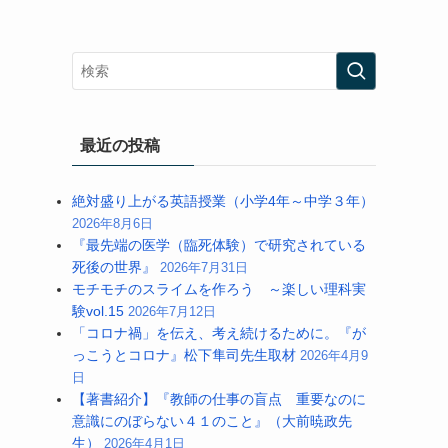
最近の投稿
絶対盛り上がる英語授業（小学4年～中学３年）
2026年8月6日
『最先端の医学（臨死体験）で研究されている
死後の世界』
2026年7月31日
モチモチのスライムを作ろう ～楽しい理科実
験vol.15
2026年7月12日
「コロナ禍」を伝え、考え続けるために。『が
っこうとコロナ』松下隼司先生取材
2026年4月9
日
【著書紹介】『教師の仕事の盲点 重要なのに
意識にのぼらない４１のこと』（大前暁政先
生）
2026年4月1日