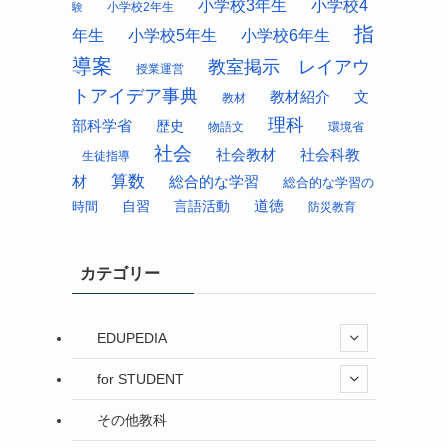
小学校3年生
小学校4
小学校2年生
験
指
年生
小学校5年生
小学校6年生
導案
教室掲示 レイアウ
授業運営
トアイデア事典
教材紹介
文
教材
理科
部科学省
歴史
物語文
環境省
社会
社会科教
社会教材
生徒指導
算数
材
総合的な学習
総合的な学習の
道徳
時間
自習
言語活動
防災教育
カテゴリー
EDUPEDIA
for STUDENT
その他教科