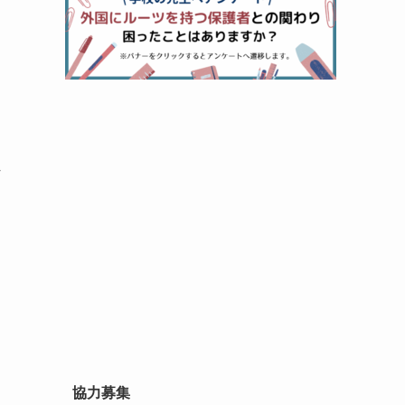
て
れ
協力募集