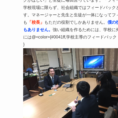
クがほしい」と生徒に毎回言っています。「フィ
学校現場に限らず、社会組織ではフィードバック
す。マネージャーと先生と生徒が一体になってフィー
も
「校長」
もただの役割でしかありません。
僕の
もありません。
強い組織を作るためには、学校に
には@<color>{#0041ff,学校主導のフィ
}