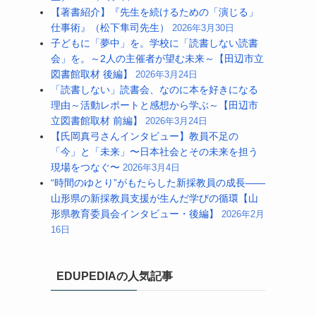
【著書紹介】『先生を続けるための「演じる」
仕事術』（松下隼司先生）
2026年3月30日
子どもに「夢中」を。学校に「読書しない読書
会」を。～2人の主催者が望む未来～【田辺市立
図書館取材 後編】
2026年3月24日
「読書しない」読書会、なのに本を好きになる
理由～活動レポートと感想から学ぶ～【田辺市
立図書館取材 前編】
2026年3月24日
【氏岡真弓さんインタビュー】教員不足の
「今」と「未来」〜日本社会とその未来を担う
現場をつなぐ〜
2026年3月4日
“時間のゆとり”がもたらした新採教員の成長――
山形県の新採教員支援が生んだ学びの循環【山
形県教育委員会インタビュー・後編】
2026年2月
16日
EDUPEDIAの人気記事