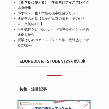
【新学期に使える】小学生向けアイスブレイク
ネタ特集
小学校２年生１学期の漢字復習プリント
通信簿の所見【親子が元気の出る「そのひと
言」文例集139】
平和教育をどう扱うか 〜指導のポイントや実
践例を紹介
授業はじめのアイスブレイク集―絶対盛り上が
る20選―
EDUPEDIA for STUDENTの人気記事
特集・注目記事