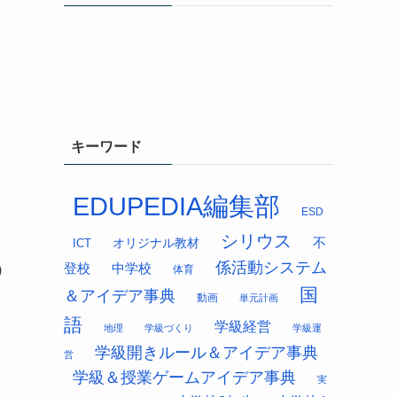
キーワード
EDUPEDIA編集部
ESD
シリウス
オリジナル教材
不
ICT
係活動システム
中学校
登校
)
体育
国
＆アイデア事典
動画
単元計画
語
学級経営
地理
学級づくり
学級運
学級開きルール＆アイデア事典
営
学級＆授業ゲームアイデア事典
実