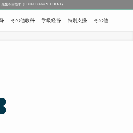
先生を目指す（EDUPEDIA for STUDENT）
習
その他教科
学級経営
特別支援
その他