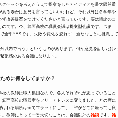
スクヘッジを考えたうえで提案をしたアイディアを最大限尊重
がある場合は意見を言ってもいいけれど、それ以外は各学年や
必ず改善提案をつけてくださいと言っています。要は議論のコ
くのです。今、箕面高校の職員会議は提案型会議です。つま
で全部YESです。失敗や変化を恐れず、新たなことに挑戦し
1分以内で言う」というものがあります。何か意見を話したけ
め緊張感のある会議になります。
るために何をしてますか？
学校の教師は職人集団なので、各人それぞれが思っていること
、箕面高校の職員室をフリーアドレスに変えました。どの席に
呼ばれる場所は全てフラットにして、「誰がどこに座っても良
す。教師にとって一番大切なことは、会議以外の
雑談
です。
雑