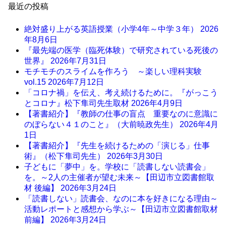
最近の投稿
絶対盛り上がる英語授業（小学4年～中学３年）
2026
年8月6日
『最先端の医学（臨死体験）で研究されている死後の
世界』
2026年7月31日
モチモチのスライムを作ろう ～楽しい理科実験
vol.15
2026年7月12日
「コロナ禍」を伝え、考え続けるために。『がっこう
とコロナ』松下隼司先生取材
2026年4月9日
【著書紹介】『教師の仕事の盲点 重要なのに意識に
のぼらない４１のこと』（大前暁政先生）
2026年4月
1日
【著書紹介】『先生を続けるための「演じる」仕事
術』（松下隼司先生）
2026年3月30日
子どもに「夢中」を。学校に「読書しない読書会」
を。～2人の主催者が望む未来～【田辺市立図書館取
材 後編】
2026年3月24日
「読書しない」読書会、なのに本を好きになる理由～
活動レポートと感想から学ぶ～【田辺市立図書館取材
前編】
2026年3月24日