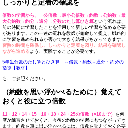
しっかりと定着の確認を
倍数の学習から、→公倍数→最小公倍数→約数→公約数→最
大公約数→約分→通分→分数のたし算ひき算
という流れは、
前の時間に学習したことを活用して新しい学習を進める必要
があります。この一連の流れを教師が俯瞰して捉え、戦略的
に学習を進められるか否かで大きく結果がちがってきます。
習熟の時間を確保し、しっかりと定着を図り、結果を確認し
ながら進める
よう、実践することが必要です。
5年生分数のたし算とひき算 ～倍数・約数→通分・約分の
指導【教材】
も、ご参照ください。
（約数を思い浮かべるために）覚えて
おくと役に立つ倍数
11・12・14・15・16・18・24・25の倍数（×10まで）
を何
度か練習させておくと、今後の約数の学習にもつながってき
ます。約数を頭に思い浮かべるには、倍数を覚えておく必要