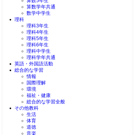
算数5年生
算数学年共通
数学中学生
理科
理科3年生
理科4年生
理科5年生
理科6年生
理科中学生
理科学年共通
英語・外国語活動
総合的な学習
情報
国際理解
環境
福祉・健康
総合的な学習全般
その他教科
生活
体育
道徳
音楽