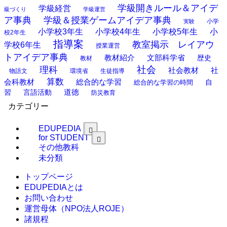
学級開きルール＆アイデ
学級経営
級づくり
学級運営
ア事典
学級＆授業ゲームアイデア事典
小学
実験
小学校3年生
小学校4年生
小学校5年生
小
校2年生
指導案
教室掲示 レイアウ
学校6年生
授業運営
トアイデア事典
教材紹介
文部科学省
歴史
教材
理科
社会
社
社会教材
物語文
環境省
生徒指導
算数
会科教材
総合的な学習
総合的な学習の時間
自
道徳
習
言語活動
防災教育
カテゴリー
EDUPEDIA
for STUDENT
その他教科
未分類
トップページ
EDUPEDIAとは
お問い合わせ
運営母体（NPO法人ROJE）
諸規程