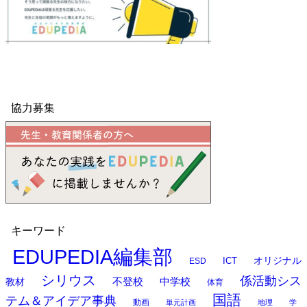
協力募集
キーワード
EDUPEDIA編集部
オリジナル
ESD
ICT
シリウス
係活動シス
中学校
教材
不登校
体育
国語
テム＆アイデア事典
動画
単元計画
地理
学