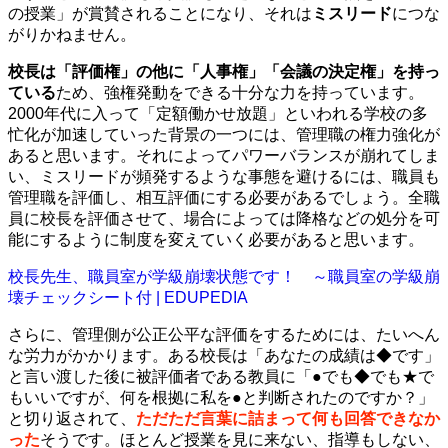
の授業」が賞賛されることになり、それは
ミスリード
につな
がりかねません。
校長は「評価権」の他に「人事権」「会議の決定権」を持っ
ている
ため、強権発動をできる十分な力を持っています。
2000年代に入って「定額働かせ放題」といわれる学校の多
忙化が加速していった背景の一つには、管理職の権力強化が
あると思います。それによってパワーバランスが崩れてしま
い、ミスリードが頻発するような事態を避けるには、職員も
管理職を評価し、相互評価にする必要があるでしょう。全職
員に校長を評価させて、場合によっては降格などの処分を可
能にするように制度を変えていく必要があると思います。
校長先生、職員室が学級崩壊状態です！ ～職員室の学級崩
壊チェックシート付 | EDUPEDIA
さらに、管理側が公正公平な評価をするためには、たいへん
な労力がかかります。ある校長は「あなたの成績は◆です」
と言い渡した後に被評価者である教員に「●でも◆でも★で
もいいですが、何を根拠に私を●と判断されたのですか？」
と切り返されて、
ただただ言葉に詰まって何も回答できなか
った
そうです。ほとんど授業を見に来ない、指導もしない、