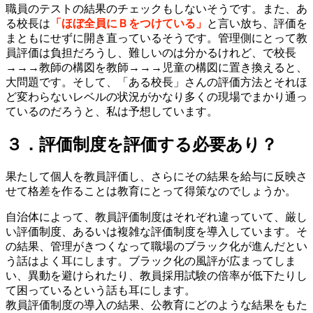
職員のテストの結果のチェックもしないそうです。また、あ
る校長は
「ほぼ全員にＢをつけている」
と言い放ち、評価を
まともにせずに開き直っているそうです。管理側にとって教
員評価は負担だろうし、難しいのは分かるけれど、で校長
→→→教師の構図を教師→→→児童の構図に置き換えると、
大問題です。そして、「ある校長」さんの評価方法とそれほ
ど変わらないレベルの状況がかなり多くの現場でまかり通っ
ているのだろうと、私は予想しています。
３．評価制度を評価する必要あり？
果たして個人を教員評価し、さらにその結果を給与に反映さ
せて格差を作ることは教育にとって得策なのでしょうか。
自治体によって、教員評価制度はそれぞれ違っていて、厳し
い評価制度、あるいは複雑な評価制度を導入しています。そ
の結果、管理がきつくなって職場のブラック化が進んだとい
う話はよく耳にします。ブラック化の風評が広まってしま
い、異動を避けられたり、教員採用試験の倍率が低下たりし
て困っているという話も耳にします。
教員評価制度の導入の結果、公教育にどのような結果をもた