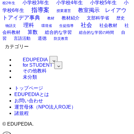
小学校3年生
小学校4年生
小学校5年生
小
校2年生
指導案
教室掲示 レイアウ
学校6年生
授業運営
トアイデア事典
教材紹介
文部科学省
歴史
教材
理科
社会
社
社会教材
物語文
環境省
生徒指導
算数
会科教材
総合的な学習
総合的な学習の時間
自
道徳
習
言語活動
防災教育
カテゴリー
EDUPEDIA
for STUDENT
その他教科
未分類
トップページ
EDUPEDIAとは
お問い合わせ
運営母体（NPO法人ROJE）
諸規程
©
EDUPEDIA.