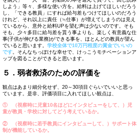
しよう」等々、多様な使い方を。給料は上げてほしいだろう
し、「できる教員」にすれば給与差もつけてほしいのだろう
けれど、それ以上に責任（≒仕事）が増えてしまうのは見え
ているから、意外と給料UPを望む声は少ないのです。そも
そも、少々多目に給与差を貰う事よりも、楽しく有意義な仕
事(子供が伸びる業務)ができる事を、ほとんどの教員が望ん
でいると思います。
学校全体で10万円程度の賞金でいいの
です
。
そんなちっぽけな幸せで、けっこうモチベーションア
ップを図ることができる
と思います。
５．弱者救済のための評価を
観点はあまり細分化せず、20～30項目ぐらいでいいと思っ
ています。是非、評価項目に入れてほしい観点は、
① （視察時に児童10名ほどにインタビューをして、）児
童が教員・学校に対してどう考えているか。
② （視察時に若手教員にインタビューして、）サポート体
制が機能しているか。