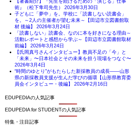
【著書紹介】『先生を続けるための「演じる」仕事
術』（松下隼司先生）
2026年3月30日
子どもに「夢中」を。学校に「読書しない読書会」
を。～2人の主催者が望む未来～【田辺市立図書館取
材 後編】
2026年3月24日
「読書しない」読書会、なのに本を好きになる理由～
活動レポートと感想から学ぶ～【田辺市立図書館取材
前編】
2026年3月24日
【氏岡真弓さんインタビュー】教員不足の「今」と
「未来」〜日本社会とその未来を担う現場をつなぐ〜
2026年3月4日
“時間のゆとり”がもたらした新採教員の成長――山形
県の新採教員支援が生んだ学びの循環【山形県教育委
員会インタビュー・後編】
2026年2月16日
EDUPEDIAの人気記事
EDUPEDIA for STUDENTの人気記事
特集・注目記事