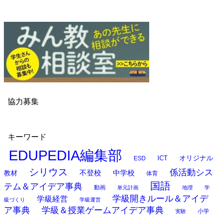
協力募集
キーワード
EDUPEDIA編集部
オリジナル
ESD
ICT
シリウス
係活動シス
中学校
教材
不登校
体育
国語
テム＆アイデア事典
動画
単元計画
地理
学
学級開きルール＆アイデ
学級経営
級づくり
学級運営
ア事典
学級＆授業ゲームアイデア事典
小学
実験