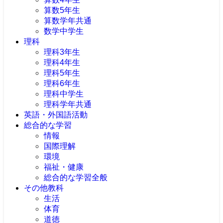
算数5年生
算数学年共通
数学中学生
理科
理科3年生
理科4年生
理科5年生
理科6年生
理科中学生
理科学年共通
英語・外国語活動
総合的な学習
情報
国際理解
環境
福祉・健康
総合的な学習全般
その他教科
生活
体育
道徳