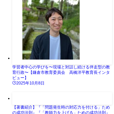
学習者中心の学びを〜現場と対話し続ける伴走型の教
育行政〜【鎌倉市教育委員会 高橋洋平教育長インタ
ビュー】
2025年10月8日
【著書紹介】『「問題発生時の対応力を付ける」ため
の成功法則』『「教師力を上げる」ための成功法則』