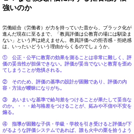
強いのか
・
労働組合（労働者）が力を持っていた昔から、ブラック化が
進んだ現在に至るまで、「教員評価は公教育の場には馴染ま
ない」という声は絶えません。教員評価への拒否感・拒絶感
は、いったいどういう理由からくるのでしょうか。
① 公正・公平に教育の効果を測ることは非常に難しく、評
価の妥当性が担保できない。評価が妥当でないと教育を歪め
てしまうことが危惧される。
② そのため、評価の基準の設計が困難であり、評価の内
容・方法が曖昧になりがち。
③ あいまいな基準で給与差をつけることが果たして妥当な
のか。・・・給与格差をつけることが、妬みや不信や不安を
煽る。
④ 指導が困難な子供・学級・学校を引き受けると評価が下
がるような評価システムであれば、誰も火中の栗を拾うよう