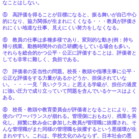
なことはしない。
⑤ 高評価を得ることが目標になると、振る舞いが自己中心
的になり、協力関係が生まれにくくなる・・・教員が評価さ
れにくい地道な仕事、見えにくい努力をしなくなる。
⑥ 教員の仕事は多種多様であり、変則的な動き(例：持ち
帰り残業、勤務時間外の自己研鑽)をしている場合も多い。
それらを総合的かつ公平・公正に評価することは、評価者と
しても非常に難しく、負担である。
⑦ 評価者の妥当性の問題。校長・教頭や指導主事に公平・
公正な評価をする力量があるかどうか、担保されていな
い。・・・一見「良いクラス」と思える学級が、担任の過度
に強い圧力で成り立っていて問題を含んでいるケースはよく
ある。
⑧ 校長・教頭や教育委員会が評価者となることにより、労
使のパワーバランスが崩れる。管理側におもねり、残業を美
化し、頻繁に飲み会に参加した教員が管理職に抜擢され、そ
んな管理職がまた同様の管理職を抜擢するという悪循環が生
まれやすい。これは、学校文化のみならず、日本社会の悪