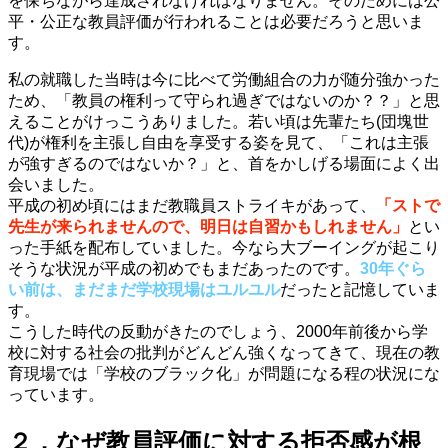
を保ちながら達成されなければなりません。そのためには公
平・公正な教員評価が行われることは必要だろうと思いま
す。
私の就職した当時は今に比べて労働組合の力が随分強かった
ため、「教員の権利って守られ過ぎではないのか？？」と思
えることがけっこうありました。若い頃は先輩たち(団塊世
代)が権利を主張し自由を享受する姿を見て、「これは主張
が強すぎるのではないか？」と、首をかしげる場面によく出
会いました。
平成の初め頃にはまだ教職員ストライキがあって、
「ストで
先生が来られませんので、明日は自習かもしれません」
とい
った手紙を配布していました。今なら大ブーイングが起こり
そうな状況が平成の初めでもまだあったのです。
30年ぐら
い前は、まだまだ学校現場はユルユル
だったと記憶していま
す。
こうした時代の反動がきたのでしょう、2000年前後から学
校に対する社会の批判がどんどん強くなってきて、現在の教
育現場では「学校のブラック化」が問題になる程の状況にな
っています。
２．なぜ教員評価に対する拒否感が根