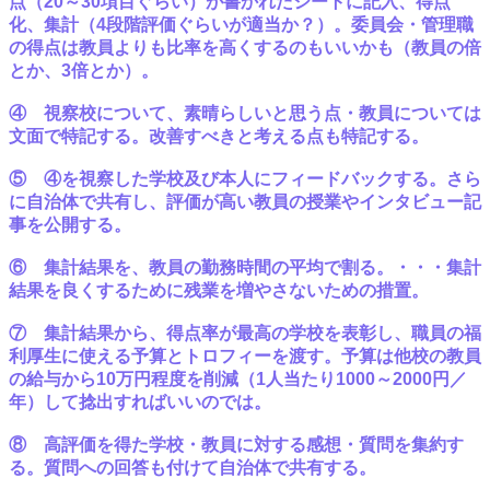
点（20～30項目ぐらい）が書かれたシートに記入、得点
化、集計（4段階評価ぐらいが適当か？）。委員会・管理職
の得点は教員よりも比率を高くするのもいいかも（教員の倍
とか、3倍とか）。
④ 視察校について、素晴らしいと思う点・教員については
文面で特記する。改善すべきと考える点も特記する。
⑤ ④を視察した学校及び本人にフィードバックする。さら
に自治体で共有し、評価が高い教員の授業やインタビュー記
事を公開する。
⑥ 集計結果を、教員の勤務時間の平均で割る。・・・集計
結果を良くするために残業を増やさないための措置。
⑦ 集計結果から、得点率が最高の学校を表彰し、職員の福
利厚生に使える予算とトロフィーを渡す。予算は他校の教員
の給与から10万円程度を削減（1人当たり1000～2000円／
年）して捻出すればいいのでは。
⑧ 高評価を得た学校・教員に対する感想・質問を集約す
る。質問への回答も付けて自治体で共有する。