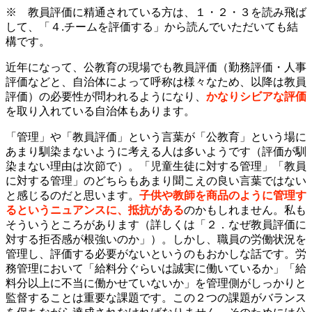
※ 教員評価に精通されている方は、１・２・３を読み飛ば
して、「４.チームを評価する」から読んでいただいても結
構です。
近年になって、公教育の現場でも教員評価（勤務評価・人事
評価などと、自治体によって呼称は様々なため、以降は教員
評価）の必要性が問われるようになり、
かなりシビアな評価
を取り入れている自治体もあります。
「管理」や「教員評価」という言葉が「公教育」という場に
あまり馴染まないように考える人は多いようです（評価が馴
染まない理由は次節で）。「児童生徒に対する管理」「教員
に対する管理」のどちらもあまり聞こえの良い言葉ではない
と感じるのだと思います。
子供や教師を商品のように管理す
るというニュアンスに、抵抗がある
のかもしれません。私も
そういうところがあります（詳しくは「２．なぜ教員評価に
対する拒否感が根強いのか」）。しかし、職員の労働状況を
管理し、評価する必要がないというのもおかしな話です。労
務管理において
「給料分ぐらいは誠実に働いているか」「給
料分以上に不当に働かせていないか」
を管理側がしっかりと
監督することは重要な課題です。この２つの課題がバランス