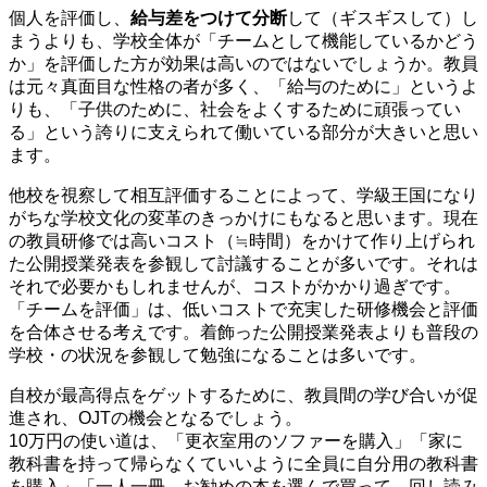
個人を評価し、
給与差をつけて分断
して（ギスギスして）し
まうよりも、学校全体が「チームとして機能しているかどう
か」を評価した方が効果は高いのではないでしょうか。教員
は元々真面目な性格の者が多く、「給与のために」というよ
りも、「子供のために、社会をよくするために頑張ってい
る」という誇りに支えられて働いている部分が大きいと思い
ます。
他校を視察して相互評価することによって、学級王国になり
がちな学校文化の変革のきっかけにもなると思います。現在
の教員研修では高いコスト（≒時間）をかけて作り上げられ
た公開授業発表を参観して討議することが多いです。それは
それで必要かもしれませんが、コストがかかり過ぎです。
「チームを評価」は、低いコストで充実した研修機会と評価
を合体させる考えです。着飾った公開授業発表よりも普段の
学校・の状況を参観して勉強になることは多いです。
自校が最高得点をゲットするために、教員間の学び合いが促
進され、OJTの機会となるでしょう。
10万円の使い道は、「更衣室用のソファーを購入」「家に
教科書を持って帰らなくていいように全員に自分用の教科書
を購入」「一人一冊、お勧めの本を選んで買って、回し読み