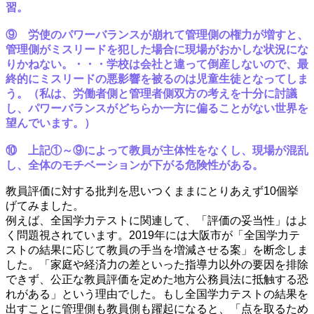
習。
⑨ 労使のパワーバランスが崩れて管理側の権力が増すと、
管理側がミスリードを犯した場合に現場がおかしな状況にな
りかねない。・・・学校は会社と違って倒産しないので、最
終的にミスリードの悪影響を被るのは児童生徒となってしま
う。（私は、労働者側と管理者側双方の考えを十分に討議
し、パワーバランスがどちらか一方に偏ることがない世界を
望んでいます。）
⑩ 上記①～⑨によって教員が主体性をなくし、現場が混乱
し、全体のモチベーションが下がる危険性がある。
教員評価に対する批判を思いつくままにとりあえず10個挙
げてみました。
例えば、全国学力テストに関連して、「評価の妥当性」はよ
く問題視されています。2019年には大阪市が「全国学力テ
ストの結果に応じて教員の手当を増減させる案」を断念しま
した。「家庭や経済力の差といった指導力以外の要因を排除
できず、公正な教員評価を定めた地方公務員法に抵触する恐
れがある」という理由でした。もし全国学力テストの結果を
出すことに管理側も教員側も躍起になると、「点を取るため