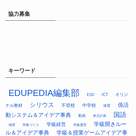
協力募集
キーワード
EDUPEDIA編集部
オリジ
ESD
ICT
シリウス
係活
中学校
ナル教材
不登校
体育
国語
動システム＆アイデア事典
動画
単元計画
学級開きルー
学級経営
地理
学級づくり
学級運営
ル＆アイデア事典
学級＆授業ゲームアイデア事