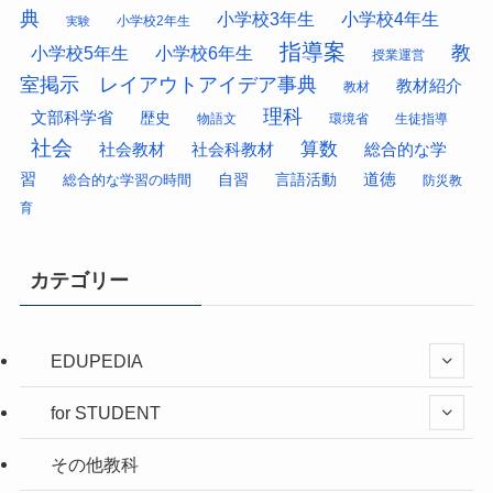
典
小学校3年生
小学校4年生
小学校2年生
実験
指導案
教
小学校5年生
小学校6年生
授業運営
室掲示 レイアウトアイデア事典
教材紹介
教材
理科
文部科学省
歴史
物語文
環境省
生徒指導
社会
算数
社会科教材
総合的な学
社会教材
習
道徳
総合的な学習の時間
自習
言語活動
防災教
育
カテゴリー
EDUPEDIA
for STUDENT
その他教科