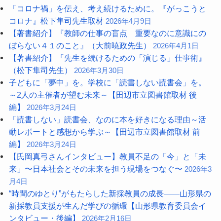
「コロナ禍」を伝え、考え続けるために。『がっこうと
コロナ』松下隼司先生取材
2026年4月9日
【著書紹介】『教師の仕事の盲点 重要なのに意識にの
ぼらない４１のこと』（大前暁政先生）
2026年4月1日
【著書紹介】『先生を続けるための「演じる」仕事術』
（松下隼司先生）
2026年3月30日
子どもに「夢中」を。学校に「読書しない読書会」を。
～2人の主催者が望む未来～【田辺市立図書館取材 後
編】
2026年3月24日
「読書しない」読書会、なのに本を好きになる理由～活
動レポートと感想から学ぶ～【田辺市立図書館取材 前
編】
2026年3月24日
【氏岡真弓さんインタビュー】教員不足の「今」と「未
来」〜日本社会とその未来を担う現場をつなぐ〜
2026年3
月4日
“時間のゆとり”がもたらした新採教員の成長――山形県の
新採教員支援が生んだ学びの循環【山形県教育委員会イ
ンタビュー・後編】
2026年2月16日