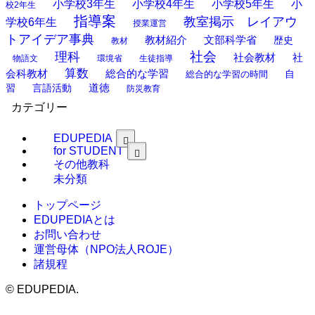
小学校3年生
小学校4年生
小学校5年生
小
校2年生
指導案
教室掲示 レイアウ
学校6年生
授業運営
トアイデア事典
教材紹介
文部科学省
歴史
教材
理科
社会
社
社会教材
物語文
環境省
生徒指導
算数
会科教材
総合的な学習
総合的な学習の時間
自
道徳
習
言語活動
防災教育
カテゴリー
EDUPEDIA
for STUDENT
その他教科
未分類
トップページ
EDUPEDIAとは
お問い合わせ
運営母体（NPO法人ROJE）
諸規程
©
EDUPEDIA.