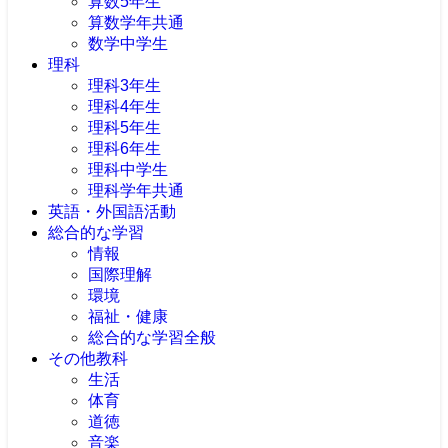
算数5年生
算数学年共通
数学中学生
理科
理科3年生
理科4年生
理科5年生
理科6年生
理科中学生
理科学年共通
英語・外国語活動
総合的な学習
情報
国際理解
環境
福祉・健康
総合的な学習全般
その他教科
生活
体育
道徳
音楽