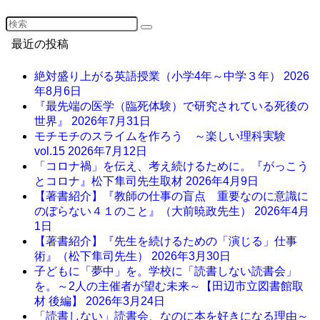
最近の投稿
絶対盛り上がる英語授業（小学4年～中学３年）
2026
年8月6日
『最先端の医学（臨死体験）で研究されている死後の
世界』
2026年7月31日
モチモチのスライムを作ろう ～楽しい理科実験
vol.15
2026年7月12日
「コロナ禍」を伝え、考え続けるために。『がっこう
とコロナ』松下隼司先生取材
2026年4月9日
【著書紹介】『教師の仕事の盲点 重要なのに意識に
のぼらない４１のこと』（大前暁政先生）
2026年4月
1日
【著書紹介】『先生を続けるための「演じる」仕事
術』（松下隼司先生）
2026年3月30日
子どもに「夢中」を。学校に「読書しない読書会」
を。～2人の主催者が望む未来～【田辺市立図書館取
材 後編】
2026年3月24日
「読書しない」読書会、なのに本を好きになる理由～