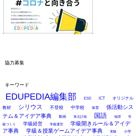
協力募集
キーワード
EDUPEDIA編集部
オリジナル
ESD
ICT
シリウス
係活動シス
中学校
教材
不登校
体育
国語
テム＆アイデア事典
動画
単元計画
地理
学
学級開きルール＆アイデ
学級経営
級づくり
学級運営
ア事典
学級＆授業ゲームアイデア事典
小学
実験