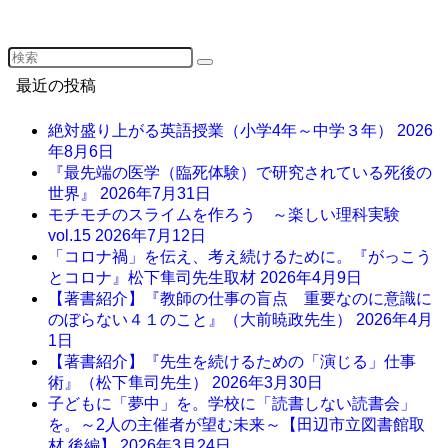
最近の投稿
絶対盛り上がる英語授業（小学4年～中学３年）
2026
年8月6日
『最先端の医学（臨死体験）で研究されている死後の
世界』
2026年7月31日
モチモチのスライムを作ろう ～楽しい理科実験
vol.15
2026年7月12日
「コロナ禍」を伝え、考え続けるために。『がっこう
とコロナ』松下隼司先生取材
2026年4月9日
【著書紹介】『教師の仕事の盲点 重要なのに意識に
のぼらない４１のこと』（大前暁政先生）
2026年4月
1日
【著書紹介】『先生を続けるための「演じる」仕事
術』（松下隼司先生）
2026年3月30日
子どもに「夢中」を。学校に「読書しない読書会」
を。～2人の主催者が望む未来～【田辺市立図書館取
材 後編】
2026年3月24日