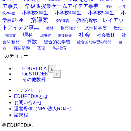
ア事典
学級＆授業ゲームアイデア事典
小学
実験
小学校3年生
小学校4年生
小学校5年生
小
校2年生
指導案
教室掲示 レイアウ
学校6年生
授業運営
トアイデア事典
教材紹介
文部科学省
歴史
教材
理科
社会
社
社会教材
物語文
環境省
生徒指導
算数
会科教材
総合的な学習
総合的な学習の時間
自
道徳
習
言語活動
防災教育
カテゴリー
EDUPEDIA
for STUDENT
その他教科
トップページ
EDUPEDIAとは
お問い合わせ
運営母体（NPO法人ROJE）
諸規程
©
EDUPEDIA.