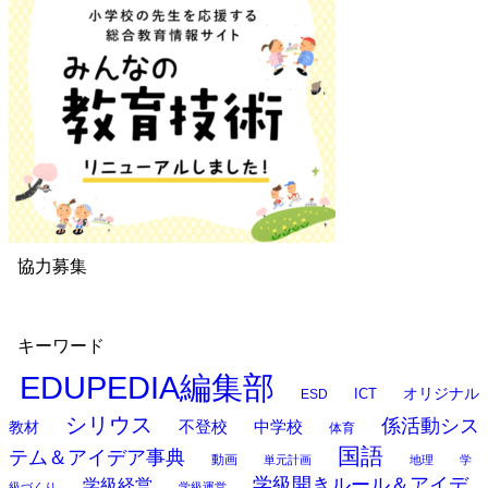
協力募集
キーワード
EDUPEDIA編集部
オリジナル
ESD
ICT
シリウス
係活動シス
中学校
教材
不登校
体育
国語
テム＆アイデア事典
動画
単元計画
地理
学
学級開きルール＆アイデ
学級経営
級づくり
学級運営