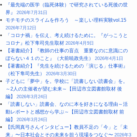
『最先端の医学（臨死体験）で研究されている死後の世
界』
2026年7月31日
モチモチのスライムを作ろう ～楽しい理科実験vol.15
2026年7月12日
「コロナ禍」を伝え、考え続けるために。『がっこうと
コロナ』松下隼司先生取材
2026年4月9日
【著書紹介】『教師の仕事の盲点 重要なのに意識にの
ぼらない４１のこと』（大前暁政先生）
2026年4月1日
【著書紹介】『先生を続けるための「演じる」仕事術』
（松下隼司先生）
2026年3月30日
子どもに「夢中」を。学校に「読書しない読書会」を。
～2人の主催者が望む未来～【田辺市立図書館取材 後
編】
2026年3月24日
「読書しない」読書会、なのに本を好きになる理由～活
動レポートと感想から学ぶ～【田辺市立図書館取材 前
編】
2026年3月24日
【氏岡真弓さんインタビュー】教員不足の「今」と「未
来」〜日本社会とその未来を担う現場をつなぐ〜
2026年3