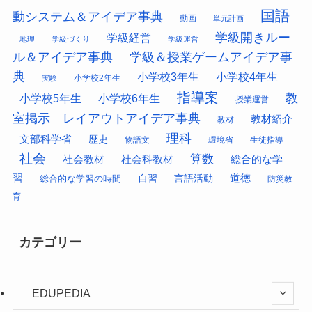
国語
動システム＆アイデア事典
動画
単元計画
学級開きルー
学級経営
地理
学級づくり
学級運営
ル＆アイデア事典
学級＆授業ゲームアイデア事
典
小学校3年生
小学校4年生
小学校2年生
実験
指導案
教
小学校5年生
小学校6年生
授業運営
室掲示 レイアウトアイデア事典
教材紹介
教材
理科
文部科学省
歴史
物語文
環境省
生徒指導
社会
算数
社会科教材
総合的な学
社会教材
習
道徳
総合的な学習の時間
自習
言語活動
防災教
育
カテゴリー
EDUPEDIA