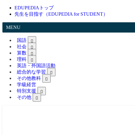
EDUPEDIAトップ
先生を目指す（EDUPEDIA for STUDENT）
MENU
国語
社会
算数
理科
英語・外国語活動
総合的な学習
その他教科
学級経営
特別支援
その他