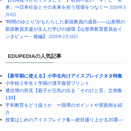
来」〜日本社会とその未来を担う現場をつなぐ〜
2026年3
月4日
“時間のゆとり”がもたらした新採教員の成長――山形県の
新採教員支援が生んだ学びの循環【山形県教育委員会イ
ンタビュー・後編】
2026年2月16日
EDUPEDIAの人気記事
【新学期に使える】小学生向けアイスブレイクネタ特集
小学校２年生１学期の漢字復習プリント
通信簿の所見【親子が元気の出る「そのひと言」文例集
139】
平和教育をどう扱うか 〜指導のポイントや実践例を紹
介
授業はじめのアイスブレイク集―絶対盛り上がる20選―