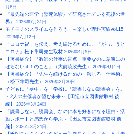
月6日
『最先端の医学（臨死体験）で研究されている死後の世
界』
2026年7月31日
モチモチのスライムを作ろう ～楽しい理科実験vol.15
2026年7月12日
「コロナ禍」を伝え、考え続けるために。『がっこうと
コロナ』松下隼司先生取材
2026年4月9日
【著書紹介】『教師の仕事の盲点 重要なのに意識にの
ぼらない４１のこと』（大前暁政先生）
2026年4月1日
【著書紹介】『先生を続けるための「演じる」仕事術』
（松下隼司先生）
2026年3月30日
子どもに「夢中」を。学校に「読書しない読書会」を。
～2人の主催者が望む未来～【田辺市立図書館取材 後
編】
2026年3月24日
「読書しない」読書会、なのに本を好きになる理由～活
動レポートと感想から学ぶ～【田辺市立図書館取材 前
編】
2026年3月24日
【氏岡真弓さんインタビュー】教員不足の「今」と「未