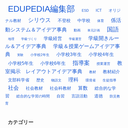
EDUPEDIA編集部
オリジ
ESD
ICT
シリウス
係活
中学校
ナル教材
不登校
体育
国語
動システム＆アイデア事典
動画
単元計画
学級開きルー
学級経営
地理
学級づくり
学級運営
ル＆アイデア事典
学級＆授業ゲームアイデア事
典
小学校3年生
小学校4年生
小学校2年生
実験
指導案
教
小学校5年生
小学校6年生
授業運営
室掲示 レイアウトアイデア事典
教材紹介
教材
理科
文部科学省
歴史
物語文
環境省
生徒指導
社会
算数
社会科教材
総合的な学
社会教材
習
道徳
総合的な学習の時間
自習
言語活動
防災教
育
カテゴリー