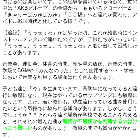
つけるのは楽しいです。この記事を書いている時点で、世の
中は「AKBグループ」の全盛から「ももいろクローバーZ」
「きゃりーぱみゅぱみゅ」「〇〇坂」へと流れが変わり、ア
イドル戦国時代と化している様子です。
【追記】「うっせぇわ」がはやった頃、これが給食時にイン
ストゥルメンタルで流れたのですが、子供たちがいっせいに
「うっせぇ、うっせぇ、うっせぇわ」と歌い出して困惑した
ことがあります。
音楽会、運動会、体育の時間、朝や昼の放送、音楽の時間、
学級でBGMや「みんなのうた」として使用する・・・学校
において音楽を利用する場面はたくさんあります。
子ども達は「今」を生きています。高学年になってくると流
行に敏感になり、現在はやっているポップソングにも敏感に
なります。また、若い教師も、現在流行っている曲を使用し
たいという気持ちに駆られる傾向があります。しかし、どう
でしょうか？？それらを流す場所が学校であることを考える
と、それぞれの選んだ曲が
適切か不適切かを判断するのはけ
っこう難しい
ものがあります。教員の間でも賛否が分かれま
す。