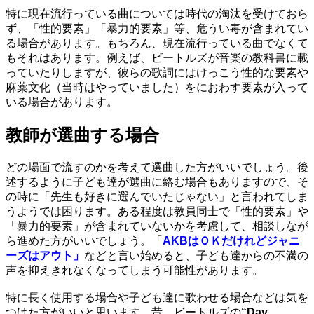
特に現在流行っている曲については時代の淘汰を受けておら
ず、「性的要素」「暴力的要素」等、危うい毒が含まれてい
る場合があります。もちろん、現在流行っている曲でなくて
もそれはあります。例えば、ビートルズが音楽の教科書に載
っていたりしますが、彼らの歌詞にはけっこう性的な要素や
麻薬文化（当時はやっていました）をにおわす要素が入って
いる場合があります。
教師が選曲する場合
どの場面で流すのかを考えて選曲した方がいいでしょう。後
述するように子ども達が選曲に絡む場合もありますので、そ
の時に「先生も好きに選んでいたじゃない」と言われてしま
うようでは困ります。ある程度は教員同士で「性的要素」や
「暴力的要素」が含まれていないかを考慮して、相談しなが
ら進めた方がいいでしょう。「
AKBはＯＫだけれどジャニ
ーズはアウト」
などと言い始めると、子ども達からの不満の
声を抑えきれなくなってしまう可能性があります。
特に長く使用する場合や子ども達に歌わせる場合などは気を
つけた方がいいと思います。昔、ビートルズの
“Day