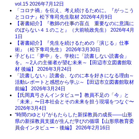
vol.15
2026年7月12日
「コロナ禍」を伝え、考え続けるために。『がっこう
とコロナ』松下隼司先生取材
2026年4月9日
【著書紹介】『教師の仕事の盲点 重要なのに意識に
のぼらない４１のこと』（大前暁政先生）
2026年4月
1日
【著書紹介】『先生を続けるための「演じる」仕事
術』（松下隼司先生）
2026年3月30日
子どもに「夢中」を。学校に「読書しない読書会」
を。～2人の主催者が望む未来～【田辺市立図書館取
材 後編】
2026年3月24日
「読書しない」読書会、なのに本を好きになる理由～
活動レポートと感想から学ぶ～【田辺市立図書館取材
前編】
2026年3月24日
【氏岡真弓さんインタビュー】教員不足の「今」と
「未来」〜日本社会とその未来を担う現場をつなぐ〜
2026年3月4日
“時間のゆとり”がもたらした新採教員の成長――山形
県の新採教員支援が生んだ学びの循環【山形県教育委
員会インタビュー・後編】
2026年2月16日