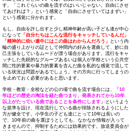
す。「これぐらいの曲を流すのはいいじゃない。自由にさせ
てあげれば？」という感覚と「自由にさせていてはまずい」
という感覚に分かれます。
もし、自由を許し出すと少し精神年齢が高い子ども達が中心
になって
「自分たちはこんな流行をキャッチしているんだ」
「精神的に幼い連中にはこの曲はわからんだろう」
という内
輪の盛り上がりの証として仲間内の好みを選曲して、妙に自
己主張をしているムードが漂う場合があります。流行をキャ
ッチした先鋭的なグループあるいは個人が学校という公共空
間に性的要素や暴力的要素を含んだ曲を私的な感覚で流して
いる状況は問題があるでしょう。その方向に行ってしまうの
を止めておく必要があると思います。
学校・教室・全校などの公の場で曲を流す場合には、
「10
年ほどの歴史の淘汰を経た曲つまり、発表されてから10年
以上がたっている曲であることを条件にします」
というよう
な規準を設け、現在流行している曲が排除されるようにした
方が健全です。小学生の子ども達にとって10年は長いの
で、10年前の曲を選ぼうとしても、なかなか情報が入って
きませんので、抑制するためには効果的です。放送委員会が