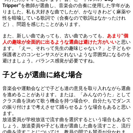
Tripper”
を教師が選曲し、音楽会の合奏に使用した学年があ
りました。私も大好きな曲でしたが、かなりきわどく麻薬や
性を暗喩している歌詞で（合奏なので歌詞はなかったけれ
ど）、問題を感じたことがあります。
また、新しい曲であっても、古い曲であっても、
あまり”個
人の趣味が全面的に出るような選曲は避けた方がいい
と思い
ます。「えー、それって先生の趣味じゃない？」と子どもや
保護者とのコンセンサスがとれないような雰囲気になるのを
避けましょう。バランス感覚が必要ですね。
子どもが選曲に絡む場合
音楽会や運動会などで子ども達の意見を取り入れながら選曲
を進めることがあります。または、「みんなのうた」として
クラス曲を決めて歌う機会を持つ場合や、自分たちでダンス
の振り付けまで考えさせて踊らせるような場合もあると思い
ます。
放送委員が学校放送で流す曲を選択するという場合もあるで
しょう。放送委員や子ども達が選曲した曲を流すこと、流行
の曲を流すことについては、教員の間でも賛否が分かれま