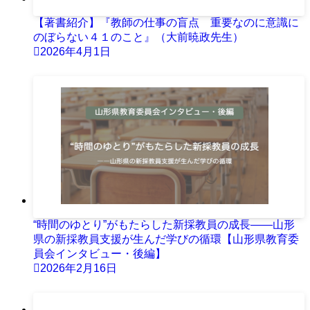
【著書紹介】『教師の仕事の盲点 重要なのに意識に
のぼらない４１のこと』（大前暁政先生）
2026年4月1日
“時間のゆとり”がもたらした新採教員の成長――山形
県の新採教員支援が生んだ学びの循環【山形県教育委
員会インタビュー・後編】
2026年2月16日