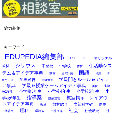
協力募集
キーワード
EDUPEDIA編集部
オリジナル
ESD
ICT
シリウス
係活動シス
中学校
教材
不登校
体育
国語
テム＆アイデア事典
動画
単元計画
地理
学
学級開きルール＆アイデ
学級経営
級づくり
学級運営
ア事典
学級＆授業ゲームアイデア事典
小学
実験
小学校3年生
小学校4年生
小学校5年生
小
校2年生
指導案
教室掲示 レイアウ
学校6年生
授業運営
トアイデア事典
教材紹介
文部科学省
歴史
教材
理科
社会
社
社会教材
物語文
環境省
生徒指導