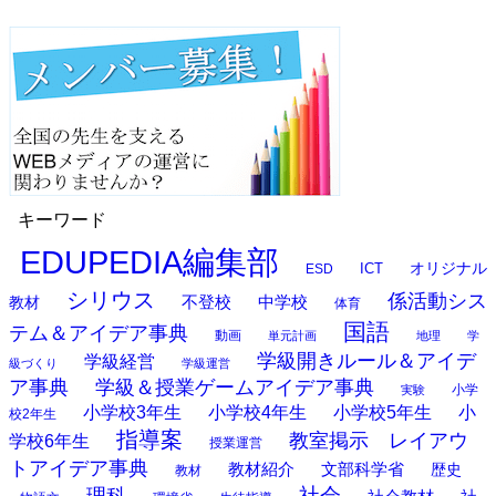
キーワード
EDUPEDIA編集部
オリジナル
ESD
ICT
シリウス
係活動シス
中学校
教材
不登校
体育
国語
テム＆アイデア事典
動画
単元計画
地理
学
学級開きルール＆アイデ
学級経営
級づくり
学級運営
ア事典
学級＆授業ゲームアイデア事典
小学
実験
小学校3年生
小学校4年生
小学校5年生
小
校2年生
指導案
教室掲示 レイアウ
学校6年生
授業運営
トアイデア事典
教材紹介
文部科学省
歴史
教材
理科
社会