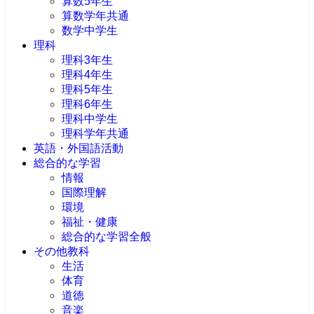
算数5年生
算数学年共通
数学中学生
理科
理科3年生
理科4年生
理科5年生
理科6年生
理科中学生
理科学年共通
英語・外国語活動
総合的な学習
情報
国際理解
環境
福祉・健康
総合的な学習全般
その他教科
生活
体育
道徳
音楽