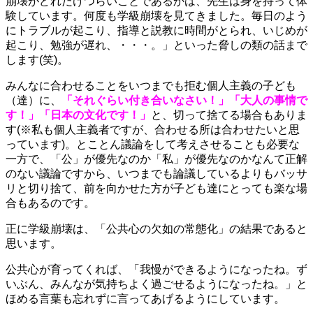
崩壊がどれだけつらいことであるかは、先生は身を持って体
験しています。何度も学級崩壊を見てきました。毎日のよう
にトラブルが起こり、指導と説教に時間がとられ、いじめが
起こり、勉強が遅れ、・・・。」といった脅しの類の話まで
します(笑)。
みんなに合わせることをいつまでも拒む個人主義の子ども
（達）に、
「それぐらい付き合いなさい！」「大人の事情で
す！」「日本の文化です！」
と、切って捨てる場合もありま
す(※私も個人主義者ですが、合わせる所は合わせたいと思
っています)。とことん議論をして考えさせることも必要な
一方で、「公」が優先なのか「私」が優先なのかなんて正解
のない議論ですから、いつまでも論議しているよりもバッサ
リと切り捨て、前を向かせた方が子ども達にとっても楽な場
合もあるのです。
正に学級崩壊は、「公共心の欠如の常態化」の結果であると
思います。
公共心が育ってくれば、「我慢ができるようになったね。ず
いぶん、みんなが気持ちよく過ごせるようになったね。」と
ほめる言葉も忘れずに言ってあげるようにしています。