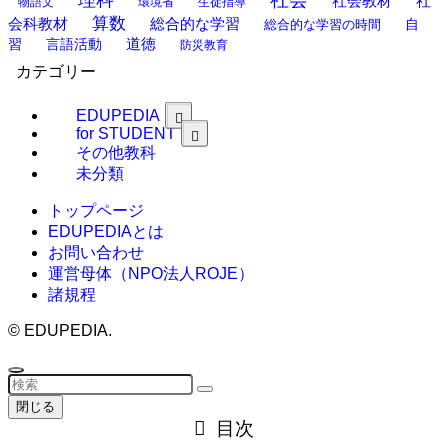
社
社会教材
物語文
環境省
生徒指導
算数
会科教材
総合的な学習
総合的な学習の時間
自
道徳
習
言語活動
防災教育
カテゴリー
EDUPEDIA
for STUDENT
その他教科
未分類
トップページ
EDUPEDIAとは
お問い合わせ
運営母体（NPO法人ROJE）
諸規程
©
EDUPEDIA.
閉じる
目次