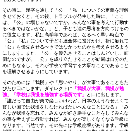
その時に、漢字を通して「公」「私」についての定義を理解
させておくと、その後、トラブルが発生した時に、「ここ
は、「公」の場じゃないですか。みんなの事を考えて行動す
るべきではないかな。」と、子ども達の思考を方向づけるの
に役立ちます。私は高学年であれば、なるべく早い時点で
「公」「私」について子ども達全体に投げかけ、折に触れて
「公」を優先させるべきではなかったのかを考えさせるよう
にします。また、「公」を優先させることはしんどいし、面
倒なのですが、「公」を成り立たせることが結局は自分のた
めにもなるし、それが学校で学習する大事なことであること
を理解させるようにしています。
そのためには「我慢」や「思いやり」が大事であることもた
びたび口にします。ダイレクトに
「我慢が大事、我慢が勉
強」「学校は我慢を勉強する場所です」
と口に出します。
「誰だって自由が楽で楽しいけれど、日本のようなせまくて
貧しい国では我慢をしなければたいへんなことになる」「み
んなが我慢を忘れて、みんなが好き勝手なことをしてみんな
の事を考えずに行動すれば、みんなが楽しくなくなる学級に
なります。当然です。その先には学級崩壊があります。学級