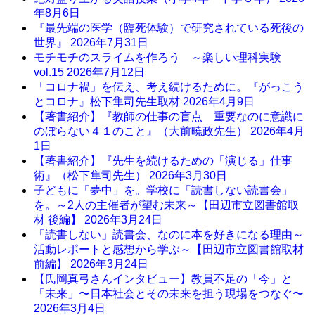
年8月6日
『最先端の医学（臨死体験）で研究されている死後の
世界』
2026年7月31日
モチモチのスライムを作ろう ～楽しい理科実験
vol.15
2026年7月12日
「コロナ禍」を伝え、考え続けるために。『がっこう
とコロナ』松下隼司先生取材
2026年4月9日
【著書紹介】『教師の仕事の盲点 重要なのに意識に
のぼらない４１のこと』（大前暁政先生）
2026年4月
1日
【著書紹介】『先生を続けるための「演じる」仕事
術』（松下隼司先生）
2026年3月30日
子どもに「夢中」を。学校に「読書しない読書会」
を。～2人の主催者が望む未来～【田辺市立図書館取
材 後編】
2026年3月24日
「読書しない」読書会、なのに本を好きになる理由～
活動レポートと感想から学ぶ～【田辺市立図書館取材
前編】
2026年3月24日
【氏岡真弓さんインタビュー】教員不足の「今」と
「未来」〜日本社会とその未来を担う現場をつなぐ〜
2026年3月4日