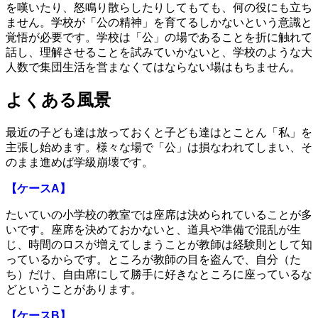
を嘆いたり、怒鳴り散らしたりしてもても、何の役にも立ち
ません。学校が「公の精神」を育てるしかないという意識と
覚悟が必要です。学校は「公」の場であることを折に触れて
話し、理解させることを試みていかないと、学校のような大
人数で集団生活を営まなくてはならない場はもちません。
よくある風景
最近の子ども達は放っておくと子ども達はとことん「私」を
主張し始めます。様々な場で「公」は損なわれてしまい、そ
のまま進めば学級崩壊です。
【ケースA】
たいていの小学校の教室では座席は決められていることが多
いです。座席を決めておかないと、道具や準備で混乱が生
じ、時間のロスが増えてしまうことが教師は経験則として知
っているからです。ところが教師の目を盗んで、自分（た
ち）だけ、自由席にして勝手に好きなところに座っているな
どということがあります。
【ケースB】