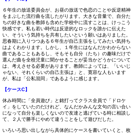
６年生の放送委員会が、お昼の放送で色恋のことや反逆精神
をまぶした流行曲を流したがります。大きな音量で、自分た
ちの好きな曲を教師も含めた学校中に流すことは、けっこう
快感です。私も若い時代は反逆的なロックを誰かに伝えた
い、そういう気持ちを共有したいという願いはありました。
思春期に入りつつある６年生が自己主張をしてみたい気持ち
はよくわかります。しかし、１年生にはなんだかわからない
曲であることもあるし、そもそも自分（たち）の趣味だけで
選んだ曲を全校児童に聞かせることが妥当かどうかについて
は、考えさせる必要があります。教師によっては、「いいじ
ゃない、それくらいの自己主張は」と、寛容な人もいます
が、私は「公私混同」であるように感じます。
【ケースC】
休み時間に「全員遊び」と銘打ってクラス全員で「ドロケ
イ」をしていたのだけれど、なんだかみんな文句の言い合い
になって自分も楽しくないので友達と逃げている時に相談し
て、２人で勝手にやめて違うことをして遊びだした。
いろいろ思い出しながら具体的にケースを書いていくと、枚