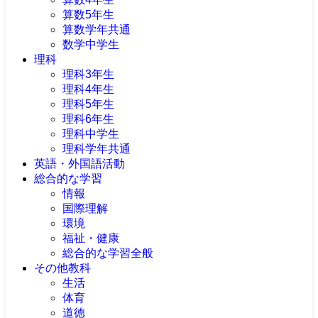
算数5年生
算数学年共通
数学中学生
理科
理科3年生
理科4年生
理科5年生
理科6年生
理科中学生
理科学年共通
英語・外国語活動
総合的な学習
情報
国際理解
環境
福祉・健康
総合的な学習全般
その他教科
生活
体育
道徳