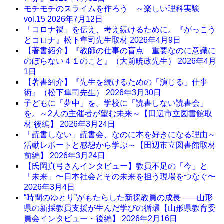
モチモチのスライムを作ろう ～楽しい理科実験
vol.15
2026年7月12日
「コロナ禍」を伝え、考え続けるために。『がっこう
とコロナ』松下隼司先生取材
2026年4月9日
【著書紹介】『教師の仕事の盲点 重要なのに意識に
のぼらない４１のこと』（大前暁政先生）
2026年4月
1日
【著書紹介】『先生を続けるための「演じる」仕事
術』（松下隼司先生）
2026年3月30日
子どもに「夢中」を。学校に「読書しない読書会」
を。～2人の主催者が望む未来～【田辺市立図書館取
材 後編】
2026年3月24日
「読書しない」読書会、なのに本を好きになる理由～
活動レポートと感想から学ぶ～【田辺市立図書館取材
前編】
2026年3月24日
【氏岡真弓さんインタビュー】教員不足の「今」と
「未来」〜日本社会とその未来を担う現場をつなぐ〜
2026年3月4日
“時間のゆとり”がもたらした新採教員の成長――山形
県の新採教員支援が生んだ学びの循環【山形県教育委
員会インタビュー・後編】
2026年2月16日