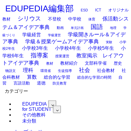
EDUPEDIA編集部
オリジナル
ESD
ICT
シリウス
係活動シス
中学校
教材
不登校
体育
国語
テム＆アイデア事典
動画
単元計画
地理
学
学級開きルール＆アイデ
学級経営
級づくり
学級運営
ア事典
学級＆授業ゲームアイデア事典
小学
実験
小学校3年生
小学校4年生
小学校5年生
小
校2年生
指導案
教室掲示 レイアウ
学校6年生
授業運営
トアイデア事典
教材紹介
文部科学省
歴史
教材
理科
社会
社
社会教材
物語文
環境省
生徒指導
算数
会科教材
総合的な学習
総合的な学習の時間
自
道徳
習
言語活動
防災教育
カテゴリー
EDUPEDIA
for STUDENT
その他教科
未分類