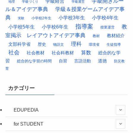
学級開きルー
学級経営
地理
学級づくり
学級運営
ル＆アイデア事典
学級＆授業ゲームアイデア事
典
小学校3年生
小学校4年生
小学校2年生
実験
指導案
教
小学校5年生
小学校6年生
授業運営
室掲示 レイアウトアイデア事典
教材紹介
教材
理科
文部科学省
歴史
物語文
環境省
生徒指導
社会
算数
社会科教材
総合的な学
社会教材
習
道徳
総合的な学習の時間
自習
言語活動
防災教
育
カテゴリー
EDUPEDIA
for STUDENT