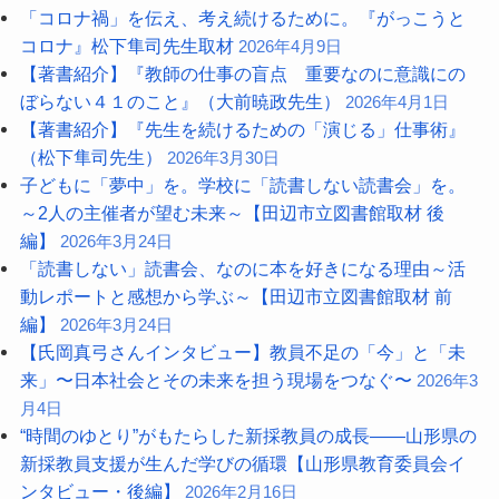
「コロナ禍」を伝え、考え続けるために。『がっこうと
コロナ』松下隼司先生取材
2026年4月9日
【著書紹介】『教師の仕事の盲点 重要なのに意識にの
ぼらない４１のこと』（大前暁政先生）
2026年4月1日
【著書紹介】『先生を続けるための「演じる」仕事術』
（松下隼司先生）
2026年3月30日
子どもに「夢中」を。学校に「読書しない読書会」を。
～2人の主催者が望む未来～【田辺市立図書館取材 後
編】
2026年3月24日
「読書しない」読書会、なのに本を好きになる理由～活
動レポートと感想から学ぶ～【田辺市立図書館取材 前
編】
2026年3月24日
【氏岡真弓さんインタビュー】教員不足の「今」と「未
来」〜日本社会とその未来を担う現場をつなぐ〜
2026年3
月4日
“時間のゆとり”がもたらした新採教員の成長――山形県の
新採教員支援が生んだ学びの循環【山形県教育委員会イ
ンタビュー・後編】
2026年2月16日