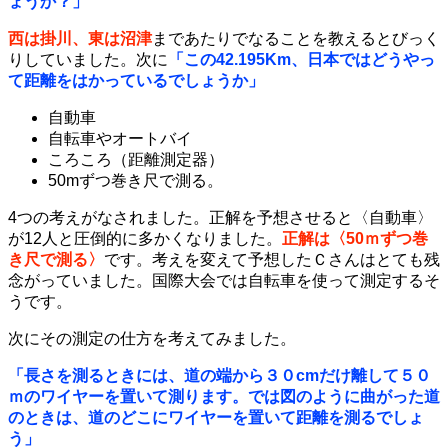
ょうか？」
西は掛川、東は沼津
まであたりでなることを教えるとびっく
りしていました。次に
「この42.195Km、日本ではどうやっ
て距離をはかっているでしょうか」
自動車
自転車やオートバイ
ころころ（距離測定器）
50mずつ巻き尺で測る。
4つの考えがなされました。正解を予想させると〈自動車〉
が12人と圧倒的に多かくなりました。
正解は〈50ｍずつ巻
き尺で測る〉
です。考えを変えて予想したＣさんはとても残
念がっていました。国際大会では自転車を使って測定するそ
うです。
次にその測定の仕方を考えてみました。
「長さを測るときには、道の端から３０cmだけ離して５０
ｍのワイヤーを置いて測ります。では図のように曲がった道
のときは、道のどこにワイヤーを置いて距離を測るでしょ
う」