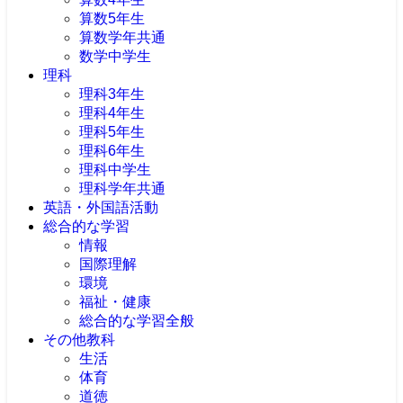
算数5年生
算数学年共通
数学中学生
理科
理科3年生
理科4年生
理科5年生
理科6年生
理科中学生
理科学年共通
英語・外国語活動
総合的な学習
情報
国際理解
環境
福祉・健康
総合的な学習全般
その他教科
生活
体育
道徳