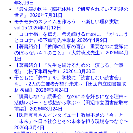
年8月6日
『最先端の医学（臨死体験）で研究されている死後の
世界』
2026年7月31日
モチモチのスライムを作ろう ～楽しい理科実験
vol.15
2026年7月12日
「コロナ禍」を伝え、考え続けるために。『がっこう
とコロナ』松下隼司先生取材
2026年4月9日
【著書紹介】『教師の仕事の盲点 重要なのに意識に
のぼらない４１のこと』（大前暁政先生）
2026年4月
1日
【著書紹介】『先生を続けるための「演じる」仕事
術』（松下隼司先生）
2026年3月30日
子どもに「夢中」を。学校に「読書しない読書会」
を。～2人の主催者が望む未来～【田辺市立図書館取
材 後編】
2026年3月24日
「読書しない」読書会、なのに本を好きになる理由～
活動レポートと感想から学ぶ～【田辺市立図書館取材
前編】
2026年3月24日
【氏岡真弓さんインタビュー】教員不足の「今」と
「未来」〜日本社会とその未来を担う現場をつなぐ〜
2026年3月4日