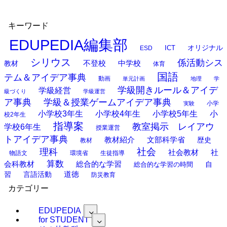
キーワード
EDUPEDIA編集部
オリジナル
ESD
ICT
シリウス
係活動シス
中学校
教材
不登校
体育
国語
テム＆アイデア事典
動画
単元計画
地理
学
学級開きルール＆アイデ
学級経営
級づくり
学級運営
ア事典
学級＆授業ゲームアイデア事典
小学
実験
小学校3年生
小学校4年生
小学校5年生
小
校2年生
指導案
教室掲示 レイアウ
学校6年生
授業運営
トアイデア事典
教材紹介
文部科学省
歴史
教材
理科
社会
社
社会教材
物語文
環境省
生徒指導
算数
会科教材
総合的な学習
総合的な学習の時間
自
道徳
習
言語活動
防災教育
カテゴリー
EDUPEDIA
for STUDENT