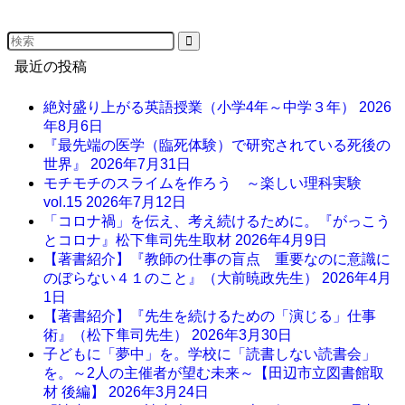
最近の投稿
絶対盛り上がる英語授業（小学4年～中学３年）
2026
年8月6日
『最先端の医学（臨死体験）で研究されている死後の
世界』
2026年7月31日
モチモチのスライムを作ろう ～楽しい理科実験
vol.15
2026年7月12日
「コロナ禍」を伝え、考え続けるために。『がっこう
とコロナ』松下隼司先生取材
2026年4月9日
【著書紹介】『教師の仕事の盲点 重要なのに意識に
のぼらない４１のこと』（大前暁政先生）
2026年4月
1日
【著書紹介】『先生を続けるための「演じる」仕事
術』（松下隼司先生）
2026年3月30日
子どもに「夢中」を。学校に「読書しない読書会」
を。～2人の主催者が望む未来～【田辺市立図書館取
材 後編】
2026年3月24日