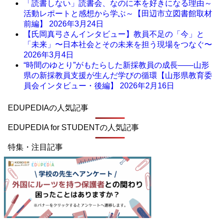
「読書しない」読書会、なのに本を好きになる理由～
活動レポートと感想から学ぶ～【田辺市立図書館取材
前編】
2026年3月24日
【氏岡真弓さんインタビュー】教員不足の「今」と
「未来」〜日本社会とその未来を担う現場をつなぐ〜
2026年3月4日
“時間のゆとり”がもたらした新採教員の成長――山形
県の新採教員支援が生んだ学びの循環【山形県教育委
員会インタビュー・後編】
2026年2月16日
EDUPEDIAの人気記事
EDUPEDIA for STUDENTの人気記事
特集・注目記事