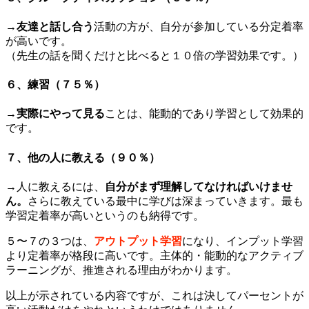
→
友達と話し合う
活動の方が、自分が参加している分定着率
が高いです。
（先生の話を聞くだけと比べると１０倍の学習効果です。）
６、練習（７５％）
→
実際にやって見る
ことは、能動的であり学習として効果的
です。
７、他の人に教える（９０％）
→人に教えるには、
自分がまず理解してなければいけませ
ん。
さらに教えている最中に学びは深まっていきます。最も
学習定着率が高いというのも納得です。
５〜７の３つは、
アウトプット学習
になり、インプット学習
より定着率が格段に高いです。主体的・能動的なアクティブ
ラーニングが、推進される理由がわかります。
以上が示されている内容ですが、これは決してパーセントが