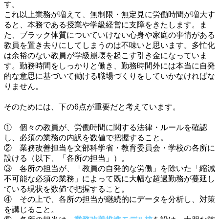
す。
これ以上業務が増えて、無制限・無定見に労働時間が増大す
ると、本務である授業や学級経営に支障をきたします。ま
た、ブラック体質についていけない心身や家庭の事情がある
教員を置き去りにしてしまうのは不味いと思います。多忙化
は余裕のない教員が学級崩壊を起こす引き金になっていま
す。勤務時間をしっかりと働き、勤務時間外には本当に自発
的な意思に基づいて働ける職場づくりをしていかなければな
りません。
・
そのためには、下の6点が重要だと考えています。
・
① 個々の教員が、労働時間に関する法律・ルールを確認
し、必須の業務の内訳を数値で把握すること。
② 業務改善担当を文部科学省・教育委員会・学校の各所に
設ける（以下、「各所の担当」）。
③ 各所の担当が、「教員の自発的な労働」を除いた「縮減
不可能な必須の業務」によって既に大幅な超過勤務が蔓延し
ている現状を数値で把握すること。
④ その上で、各所の担当が継続的にデータを分析し、対策
を講じること。