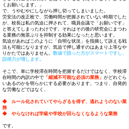
くお願いします。」
で、うやむやにしながら押し切ってしまいました。
労安法の改正枚で、労働時間が把握されていない時期でした
が、校長は私の気迫に押されて、職員会議で「お願いです」
と答えてしまったわけです。それはその後の研究会にまつわ
る業務の無茶ぶりを抑制する効果になったと思います。
気迫があればこのように「自明な状況」を指摘して訴える戦
法も可能になりますが、気迫で押し通すのはあまり上等なや
りかたではありません。
数値で語った方がスマートですし、
説得力が増します。
・
そこで、単に学校滞在時間を把握するだけではなく、学校滞
在時間の内訳の中で
「縮減不可能な必須の業務」
がどれぐら
いあるのかを明らかにする必要があります。つまり、自発的
な労働などではなく、
・
◆ ルール化されていてやらざるを得ず、逃れようのない業
務
◆ やらなければ学級や学校が回らなくなるような業務
・
です。