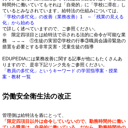
時間外に働いていてもそれは
「自発的」に「学校に滞在」し
ているとみなされています
。給特法の仕組みについては、
「学校の多忙化」の改善（業務改善）1 ～「残業の見える
化」から始める
で詳しく述べていますので、ご参照ください。
※ 限定四項目とは給特法で示される法的に命令が可能な業
務 →→→ ①生徒の実習②学校の行事③職員会議④緊急の
措置を必要とする非常災害・児童生徒の指導
・
EDUPEDIAには業務改善に関する記事が他にもたくさんあ
りますので、是非下記リンク先をご参照ください。
「教員の多忙化」というキーワード の学習指導案・授業
案・教材 一覧
・
労働安全衛生法の改正
・
管理側は給特法を盾にとって、
「限定四項目以外は命令していないので、勤務時間外に働い
ている職員は、自発的に働いている。だから、勤務時間外の