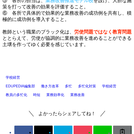
⑤ 各所の担当は、
業務改善推進モデル校
を設け、大胆な施
策を打って改善の効果を評価すること。
⑥ 各所で具体的で効果的な業務改善の成功例を共有し、積
極的に成功例を導入すること。
・
教師という職業のブラック化は、
労使問題ではなく教育問題
ととらえて、労使が協調的に業務改善を進めることができる
土壌を作ってゆく必要を感じています。
・
学校経営
EDUPEDIA編集部
働き方改革
多忙
多忙化対策
学校経営
教員の多忙化
時短
業務効率化
業務改善
よかったらシェアしてね！