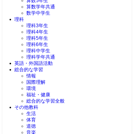
算数5年生
算数学年共通
数学中学生
理科
理科3年生
理科4年生
理科5年生
理科6年生
理科中学生
理科学年共通
英語・外国語活動
総合的な学習
情報
国際理解
環境
福祉・健康
総合的な学習全般
その他教科
生活
体育
道徳
音楽