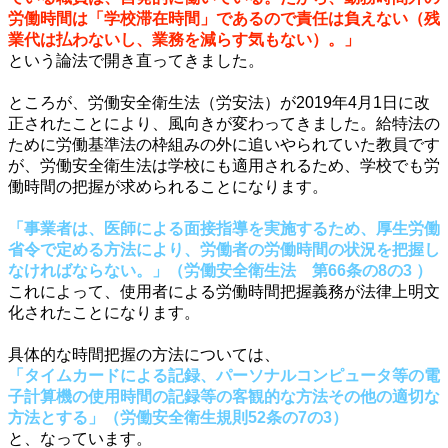
労働時間は「学校滞在時間」であるので責任は負えない（残
業代は払わないし、業務を減らす気もない）。」
という論法で開き直ってきました。
・
ところが、労働安全衛生法（労安法）が2019年4月1日に改
正されたことにより、風向きが変わってきました。給特法の
ために労働基準法の枠組みの外に追いやられていた教員です
が、労働安全衛生法は学校にも適用されるため、学校でも労
働時間の把握が求められることになります。
・
「事業者は、医師による面接指導を実施するため、厚生労働
省令で定める方法により、労働者の労働時間の状況を把握し
なければならない。」（労働安全衛生法 第66条の8の3 ）
これによって、使用者による労働時間把握義務が法律上明文
化されたことになります。
・
具体的な時間把握の方法については、
「タイムカードによる記録、パーソナルコンピュータ等の電
子計算機の使用時間の記録等の客観的な方法その他の適切な
方法とする」（労働安全衛生規則52条の7の3）
と、なっています。