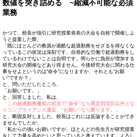
数値を突き詰める ~縮減不可能な必須
業務
・
かつて、校長が強引に研究授業発表の大会を自校で開催しよ
うと提案した際、
「既にほとんどの教員が過酷な超過勤務をせざるを得なくな
っているこの状況は深刻です。自発的な労働で超過勤務をし
ているわけでないことは自明です。明らかに負担が増加する
研究大会の開催などあり得ません。今後研究大会に関わる仕
事をせよというのは“命令”になりますか、それとも“お願
い”ですか？」
と、問いただしたところ、
「お願いです。」
と、回答しました。私は、
「この超過勤務蔓延の状況で“命令”なら限定四項目以外とな
りコンプライアンス違反、“お願い”なら断ります。」
と、断固反対しました。校長はこれには反論することができ
ませんでしたが、
「私からの強いお願いですが、ほとんどの先生方が研究授業
をして力量を高めたいと思っていると考えています。よろし