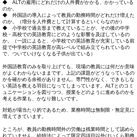
◆ ALTの雇用にどれだけの人件費がかかる、かかっている
のか。
◆ 外国語の導入によって教員の勤務時間がどれだけ増えた
のか。（増分を人件費として計算するといくらなのか）
◆ 小学校で過去形まで教えていることが、その後の中学
校・高校での英語教育にどのような影響を及ぼしているの
か。（一説によると、小学校での英語教育が充実している前
提で中学校の英語教育が高レベルで組み立てられているの
で、ついていけなくなる子供が出ている）
・
外国語教育のみを取り上げても、現場の教員には何だか意味
がよくわからないままです。上記の課題がどうなっているの
かを確かめる余裕がありません。専門性がなく、できもしな
い英語を教える羽目になってしまっています。ALTとのコミ
ュニケーションを図りつつ、授業をどのように進めるのかを
考える作業も、かなり難しいです。
対処が場当たり的であるため、業務時間は無制限・無定見に
増えてきています。
・
ところが、教員の勤務時間外の労働は残業時間として認めら
れていません。給特法によって限定四項目以外はいくら勤務