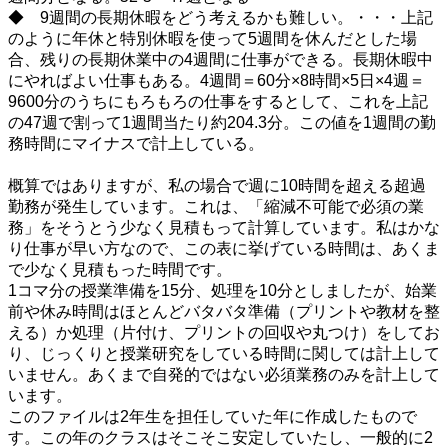
◆ 9週間の長期休暇をどう考えるかも難しい。・・・上記
のように年休と特別休暇を使って5週間を休んだとした場
合、残りの長期休業中の4週間に仕事ができる。長期休暇中
にやればよい仕事もある。4週間＝60分×8時間×5日×4週＝
9600分のうちにもろもろの仕事をするとして、これを上記
の47週で割って1週間当たり約204.3分。この値を1週間の勤
務時間にマイナスで計上している。
・
概算ではありますが、私の場合で週に10時間を超える超過
勤務が発生しています。これは、「縮減不可能で必須の業
務」をそうとう少なく見積もって計算しています。私はかな
り仕事が早い方なので、この表に挙げている時間は、あくま
で少なく見積もった時間です。
1コマ分の授業準備を15分、処理を10分としましたが、始業
前や休み時間はほとんどバタバタ準備（プリントや教材を整
える）か処理（片付け、プリントの回収や丸つけ）をしてお
り、じっくりと授業研究をしている時間に関しては計上して
いません。あくまで自発的ではない必須業務のみを計上して
います。
このファイルは2年生を担任していた年に作成したもので
す。この年のクラスはそこそこ安定していたし、一般的に2