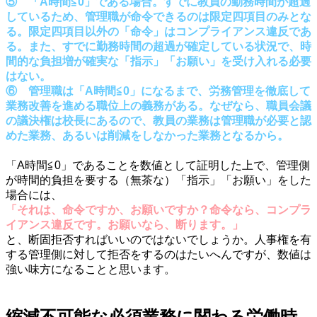
⑤ 「A時間≦0」である場合。すでに教員の勤務時間が超過
しているため、管理職が命令できるのは限定四項目のみとな
る。限定四項目以外の「命令」はコンプライアンス違反であ
る。また、すでに勤務時間の超過が確定している状況で、時
間的な負担増が確実な「指示」「お願い」を受け入れる必要
はない。
⑥ 管理職は「A時間≦0」になるまで、労務管理を徹底して
業務改善を進める職位上の義務がある。なぜなら、職員会議
の議決権は校長にあるので、教員の業務は管理職が必要と認
めた業務、あるいは削減をしなかった業務となるから。
・
「A時間≦0」であることを数値として証明した上で、管理側
が時間的負担を要する（無茶な）「指示」「お願い」をした
場合には、
「それは、命令ですか、お願いですか？命令なら、コンプラ
イアンス違反です。お願いなら、断ります。」
と、
断固拒否
すればいいのではないでしょうか。人事権を有
する管理側に対して拒否をするのはたいへんですが、数値は
強い味方になることと思います。
・
縮減不可能な必須業務に関わる労働時