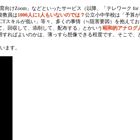
Eduaction）」「教育向けZoom」などといったサービス（以降、「テレワ
校教員は
1000人に1人もいないのでは？
公立小中学校は「予算が
CTスキルが低い」等々、多くの事情（≒阻害要因）を抱えて
て、回収して、添削して、配布する」とかいう
昭和的アナログ
すればよいのかは、薄っすら想像できる程度です。そこで、と
ています。