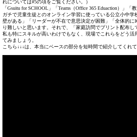
れについては#5の項をご覧ください。）
「Gsuitu for SCHOOL」「Teams（Office 365 
ガチで児童生徒とのオンライン学習に使っている公立小中学
壁がある」「リーダーが不在で意思決定が困難」「全体的にI
り難しいと思います。それで、「家庭訪問でプリント配布し
私も特にスキルが高いわけでもなく、現場でこれらをどう活用
てみましょう。
こちら↓↓↓は、本当にベースの部分を短時間で紹介してくれ