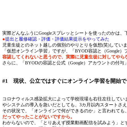
・
実際どんなふうにGoogleスプレッとシートを使ったのかは、
●
提出と履修確認・評価・評価結果提示をやってみた
児童生徒とのネット越しの個別のやりとりを仮想(笑)してい
「仮想オンライン学習」ですが、「BYOD容認と（Goog
容認してくれないと思うので、実際に児童生徒に対してやら
さらに、
「BYODの容認と公式（Google）アカウントの付与
・
#1 現状、公立ではすぐにオンライン学習を開始で
・
コロナウィルス感染拡大によって学校現場も右往左往してい
やシステムの導入を急いだとしても、3カ月以内スタートさ
その状況で、「オンラインで何ができるのか」と言われても
だってやったことがないですから。
わからないので、「とりあえず授業動画配信を試みよう」と