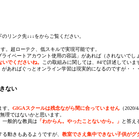
下のリンク先↓↓↓をからご覧ください。
ます。超ローテク、低スキルで実現可能です。
le）プライベートアカウント使用の容認」があれば（されないで
ないでくださいね。
この取組みに関しては、#4で詳述していま
」
があればぐっとオンライン学習は現実的になるのですが・・
きない
ます。
GIGAスクールは残念ながら間に合っていません
（202
え無理ではないかと思います。
、一般的な教員は
「わからん。やったことないから。」
と答え
する動きもあるようですが、
教室でさえ集中できない子供がグ