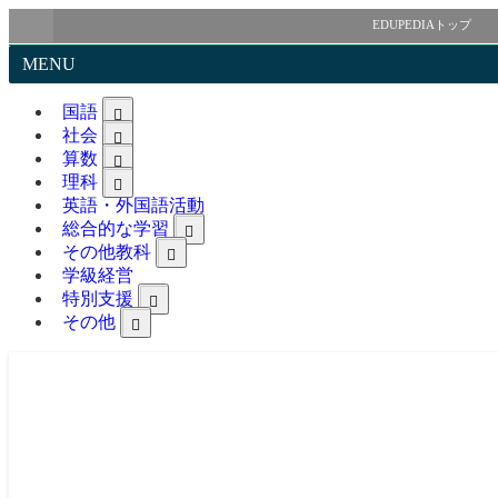
EDUPEDIAトップ
MENU
国語
社会
算数
理科
英語・外国語活動
総合的な学習
その他教科
学級経営
特別支援
その他