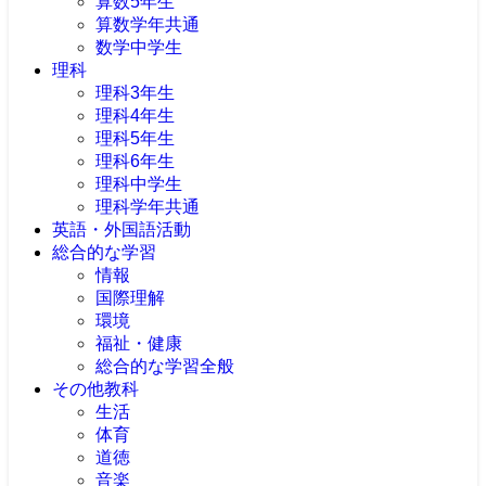
算数5年生
算数学年共通
数学中学生
理科
理科3年生
理科4年生
理科5年生
理科6年生
理科中学生
理科学年共通
英語・外国語活動
総合的な学習
情報
国際理解
環境
福祉・健康
総合的な学習全般
その他教科
生活
体育
道徳
音楽