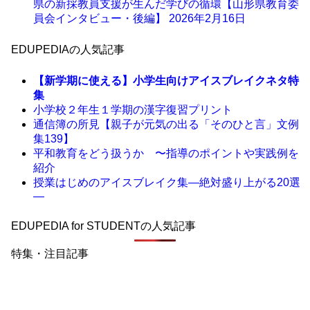
県の新採教員支援が生んだ学びの循環【山形県教育委
員会インタビュー・後編】
2026年2月16日
EDUPEDIAの人気記事
【新学期に使える】小学生向けアイスブレイクネタ特
集
小学校２年生１学期の漢字復習プリント
通信簿の所見【親子が元気の出る「そのひと言」文例
集139】
平和教育をどう扱うか 〜指導のポイントや実践例を
紹介
授業はじめのアイスブレイク集―絶対盛り上がる20選
―
EDUPEDIA for STUDENTの人気記事
特集・注目記事