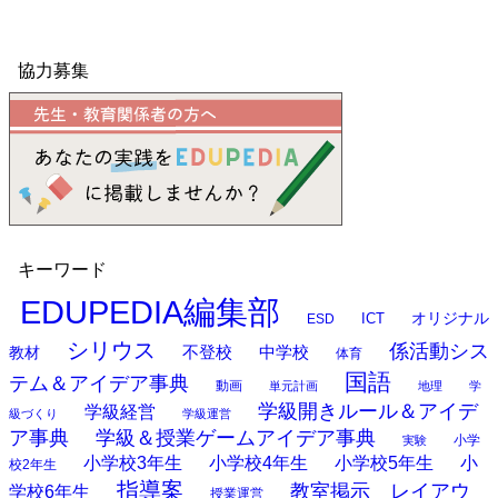
協力募集
キーワード
EDUPEDIA編集部
オリジナル
ESD
ICT
シリウス
係活動シス
中学校
教材
不登校
体育
国語
テム＆アイデア事典
動画
単元計画
地理
学
学級開きルール＆アイデ
学級経営
級づくり
学級運営
ア事典
学級＆授業ゲームアイデア事典
小学
実験
小学校3年生
小学校4年生
小学校5年生
小
校2年生
指導案
教室掲示 レイアウ
学校6年生
授業運営