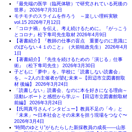
『最先端の医学（臨死体験）で研究されている死後の
世界』
2026年7月31日
モチモチのスライムを作ろう ～楽しい理科実験
vol.15
2026年7月12日
「コロナ禍」を伝え、考え続けるために。『がっこう
とコロナ』松下隼司先生取材
2026年4月9日
【著書紹介】『教師の仕事の盲点 重要なのに意識に
のぼらない４１のこと』（大前暁政先生）
2026年4月
1日
【著書紹介】『先生を続けるための「演じる」仕事
術』（松下隼司先生）
2026年3月30日
子どもに「夢中」を。学校に「読書しない読書会」
を。～2人の主催者が望む未来～【田辺市立図書館取
材 後編】
2026年3月24日
「読書しない」読書会、なのに本を好きになる理由～
活動レポートと感想から学ぶ～【田辺市立図書館取材
前編】
2026年3月24日
【氏岡真弓さんインタビュー】教員不足の「今」と
「未来」〜日本社会とその未来を担う現場をつなぐ〜
2026年3月4日
“時間のゆとり”がもたらした新採教員の成長――山形