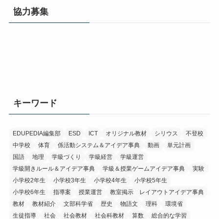
協力募集
キーワード
EDUPEDIA編集部
ESD
ICT
オリジナル教材
シリウス
不登校
中学校
体育
係活動システム＆アイデア事典
動画
単元計画
国語
地理
学級づくり
学級経営
学級運営
学級開きルール＆アイデア事典
学級＆授業ゲームアイデア事典
実験
小学校2年生
小学校3年生
小学校4年生
小学校5年生
小学校6年生
指導案
授業運営
教室掲示 レイアウトアイデア事典
教材
教材紹介
文部科学省
歴史
物語文
理科
環境省
生徒指導
社会
社会教材
社会科教材
算数
総合的な学習