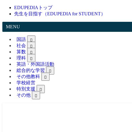
EDUPEDIAトップ
先生を目指す（EDUPEDIA for STUDENT）
MENU
国語
社会
算数
理科
英語・外国語活動
総合的な学習
その他教科
学校経営
特別支援
その他