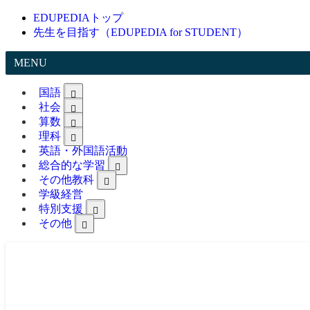
EDUPEDIAトップ
先生を目指す（EDUPEDIA for STUDENT）
MENU
国語
社会
算数
理科
英語・外国語活動
総合的な学習
その他教科
学級経営
特別支援
その他