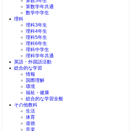
算数5年生
算数学年共通
数学中学生
理科
理科3年生
理科4年生
理科5年生
理科6年生
理科中学生
理科学年共通
英語・外国語活動
総合的な学習
情報
国際理解
環境
福祉・健康
総合的な学習全般
その他教科
生活
体育
道徳
音楽