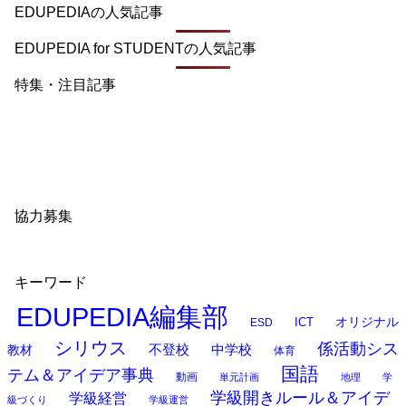
EDUPEDIAの人気記事
EDUPEDIA for STUDENTの人気記事
特集・注目記事
協力募集
キーワード
EDUPEDIA編集部
オリジナル
ESD
ICT
シリウス
係活動シス
中学校
教材
不登校
体育
国語
テム＆アイデア事典
動画
単元計画
地理
学
学級開きルール＆アイデ
学級経営
級づくり
学級運営