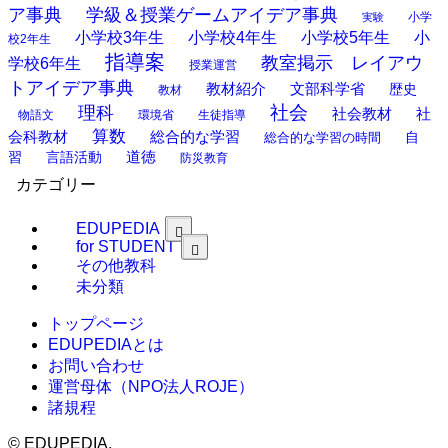
ア事典
学級＆授業ゲームアイデア事典
小学
実験
小学校3年生
小学校4年生
小学校5年生
小
校2年生
指導案
教室掲示 レイアウ
学校6年生
授業運営
トアイデア事典
教材紹介
文部科学省
歴史
教材
理科
社会
社
社会教材
物語文
環境省
生徒指導
算数
会科教材
総合的な学習
総合的な学習の時間
自
道徳
習
言語活動
防災教育
カテゴリー
EDUPEDIA
for STUDENT
その他教科
未分類
トップページ
EDUPEDIAとは
お問い合わせ
運営母体（NPO法人ROJE）
諸規程
©
EDUPEDIA.