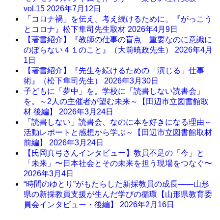
vol.15
2026年7月12日
「コロナ禍」を伝え、考え続けるために。『がっこう
とコロナ』松下隼司先生取材
2026年4月9日
【著書紹介】『教師の仕事の盲点 重要なのに意識に
のぼらない４１のこと』（大前暁政先生）
2026年4月
1日
【著書紹介】『先生を続けるための「演じる」仕事
術』（松下隼司先生）
2026年3月30日
子どもに「夢中」を。学校に「読書しない読書会」
を。～2人の主催者が望む未来～【田辺市立図書館取
材 後編】
2026年3月24日
「読書しない」読書会、なのに本を好きになる理由～
活動レポートと感想から学ぶ～【田辺市立図書館取材
前編】
2026年3月24日
【氏岡真弓さんインタビュー】教員不足の「今」と
「未来」〜日本社会とその未来を担う現場をつなぐ〜
2026年3月4日
“時間のゆとり”がもたらした新採教員の成長――山形
県の新採教員支援が生んだ学びの循環【山形県教育委
員会インタビュー・後編】
2026年2月16日