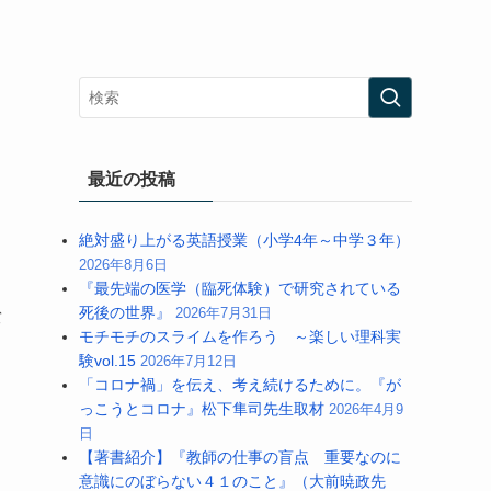
最近の投稿
絶対盛り上がる英語授業（小学4年～中学３年）
2026年8月6日
『最先端の医学（臨死体験）で研究されている
死後の世界』
2026年7月31日
バ
モチモチのスライムを作ろう ～楽しい理科実
験vol.15
2026年7月12日
「コロナ禍」を伝え、考え続けるために。『が
っこうとコロナ』松下隼司先生取材
2026年4月9
日
【著書紹介】『教師の仕事の盲点 重要なのに
意識にのぼらない４１のこと』（大前暁政先