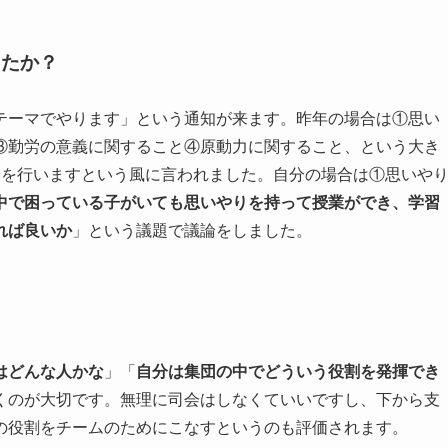
したか？
テーマでやります」という通知が来ます。昨年の場合は①思い
③勤労の意義に関すること④原動力に関すること、という大き
論を行いますという風に言われました。自分の場合は①思いや
中で困っている子がいても思いやりを持って授業ができ、学習
れば良いか
」という議題で議論をしました。
はどんな人かな
」「
自分は集団の中でどういう役割を発揮でき
くのが大切です。無理に司会はしなくていいですし、下から支
の役割をチームのためにこなすというのも評価されます。