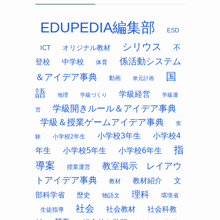
EDUPEDIA編集部
ESD
シリウス
オリジナル教材
不
ICT
係活動システム
中学校
登校
体育
国
＆アイデア事典
動画
単元計画
語
学級経営
地理
学級づくり
学級運
学級開きルール＆アイデア事典
営
学級＆授業ゲームアイデア事典
実
小学校3年生
小学校4
小学校2年生
験
指
年生
小学校5年生
小学校6年生
導案
教室掲示 レイアウ
授業運営
トアイデア事典
教材紹介
文
教材
理科
部科学省
歴史
物語文
環境省
社会
社会科教
社会教材
生徒指導