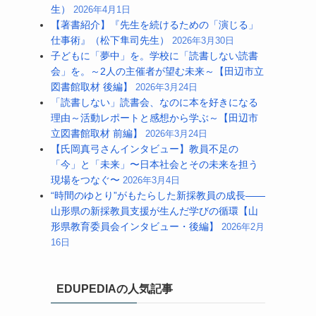
生）
2026年4月1日
【著書紹介】『先生を続けるための「演じる」
仕事術』（松下隼司先生）
2026年3月30日
子どもに「夢中」を。学校に「読書しない読書
会」を。～2人の主催者が望む未来～【田辺市立
図書館取材 後編】
2026年3月24日
「読書しない」読書会、なのに本を好きになる
理由～活動レポートと感想から学ぶ～【田辺市
立図書館取材 前編】
2026年3月24日
【氏岡真弓さんインタビュー】教員不足の
「今」と「未来」〜日本社会とその未来を担う
現場をつなぐ〜
2026年3月4日
“時間のゆとり”がもたらした新採教員の成長――
山形県の新採教員支援が生んだ学びの循環【山
形県教育委員会インタビュー・後編】
2026年2月
16日
EDUPEDIAの人気記事