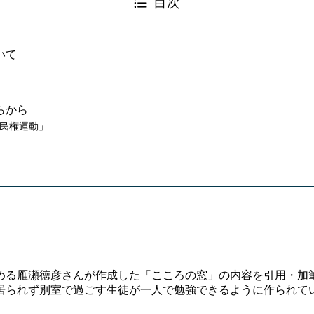
目次
いて
らから
由民権運動」
める雁瀬徳彦さんが作成した「こころの窓」の内容を引用・加
居られず別室で過ごす生徒が一人で勉強できるように作られて