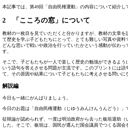
本記事では、第49回「自由民権運動」の内容について紹介し
2 「こころの窓」について
教材の一枚目を見ていただくと分かりますが、教材の文章を
て歴史を学ぶ子どもたちにとって、とても難しい写真や資料
どんな思いで戦いや政治を行っていたかという感動が伝わっ
す。
そこで、子どもたちが一人で楽しく歴史の勉強ができるように
いう語句を答えさせる問題が主流です。このプリントには語
て、その原因や結果について子どもたちに考えさせる問いに
解説編
今日も一緒にがんばりましょう。
今日のお題は「自由民権運動（じゆうみんけんうんどう）」
征韓論が認められず、一度は明治政府から去った板垣退助（
した。そこで、板垣は、国民が選んだ国会議員でつくる国会