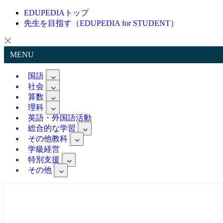
EDUPEDIAトップ
先生を目指す（EDUPEDIA for STUDENT）
MENU
国語
社会
算数
理科
英語・外国語活動
総合的な学習
その他教科
学級経営
特別支援
その他