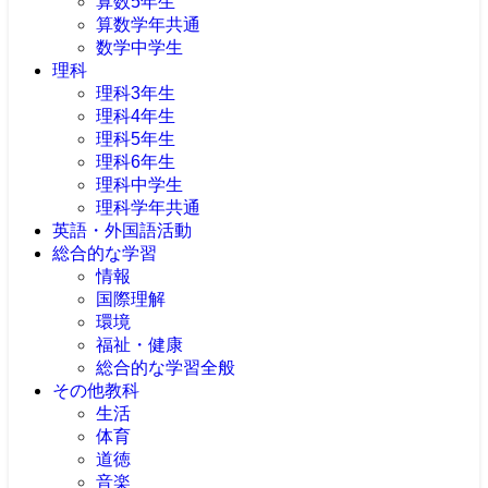
算数5年生
算数学年共通
数学中学生
理科
理科3年生
理科4年生
理科5年生
理科6年生
理科中学生
理科学年共通
英語・外国語活動
総合的な学習
情報
国際理解
環境
福祉・健康
総合的な学習全般
その他教科
生活
体育
道徳
音楽