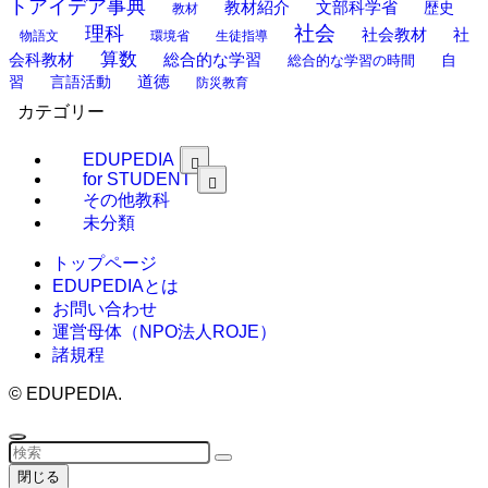
トアイデア事典
教材紹介
文部科学省
歴史
教材
理科
社会
社
社会教材
物語文
環境省
生徒指導
算数
会科教材
総合的な学習
総合的な学習の時間
自
道徳
習
言語活動
防災教育
カテゴリー
EDUPEDIA
for STUDENT
その他教科
未分類
トップページ
EDUPEDIAとは
お問い合わせ
運営母体（NPO法人ROJE）
諸規程
©
EDUPEDIA.
閉じる