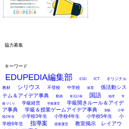
協力募集
キーワード
EDUPEDIA編集部
オリジナル
ESD
ICT
シリウス
係活動シス
中学校
教材
不登校
体育
国語
テム＆アイデア事典
動画
単元計画
地理
学
学級開きルール＆アイデ
学級経営
級づくり
学級運営
ア事典
学級＆授業ゲームアイデア事典
小学
実験
小学校3年生
小学校4年生
小学校5年生
小
校2年生
指導案
教室掲示 レイアウ
学校6年生
授業運営