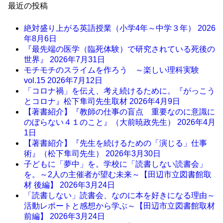
最近の投稿
絶対盛り上がる英語授業（小学4年～中学３年）
2026
年8月6日
『最先端の医学（臨死体験）で研究されている死後の
世界』
2026年7月31日
モチモチのスライムを作ろう ～楽しい理科実験
vol.15
2026年7月12日
「コロナ禍」を伝え、考え続けるために。『がっこう
とコロナ』松下隼司先生取材
2026年4月9日
【著書紹介】『教師の仕事の盲点 重要なのに意識に
のぼらない４１のこと』（大前暁政先生）
2026年4月
1日
【著書紹介】『先生を続けるための「演じる」仕事
術』（松下隼司先生）
2026年3月30日
子どもに「夢中」を。学校に「読書しない読書会」
を。～2人の主催者が望む未来～【田辺市立図書館取
材 後編】
2026年3月24日
「読書しない」読書会、なのに本を好きになる理由～
活動レポートと感想から学ぶ～【田辺市立図書館取材
前編】
2026年3月24日