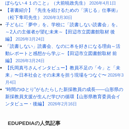
ぼらない４１のこと』（大前暁政先生）
2026年4月1日
【著書紹介】『先生を続けるための「演じる」仕事術』
（松下隼司先生）
2026年3月30日
子どもに「夢中」を。学校に「読書しない読書会」を。
～2人の主催者が望む未来～【田辺市立図書館取材 後
編】
2026年3月24日
「読書しない」読書会、なのに本を好きになる理由～活
動レポートと感想から学ぶ～【田辺市立図書館取材 前
編】
2026年3月24日
【氏岡真弓さんインタビュー】教員不足の「今」と「未
来」〜日本社会とその未来を担う現場をつなぐ〜
2026年3
月4日
“時間のゆとり”がもたらした新採教員の成長――山形県の
新採教員支援が生んだ学びの循環【山形県教育委員会イ
ンタビュー・後編】
2026年2月16日
EDUPEDIAの人気記事