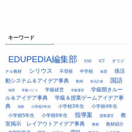
キーワード
EDUPEDIA編集部
オリジ
ESD
ICT
シリウス
係活
中学校
ナル教材
不登校
体育
国語
動システム＆アイデア事典
動画
単元計画
学級開きルー
学級経営
地理
学級づくり
学級運営
ル＆アイデア事典
学級＆授業ゲームアイデア事
典
小学校3年生
小学校4年生
小学校2年生
実験
指導案
教
小学校5年生
小学校6年生
授業運営
室掲示 レイアウトアイデア事典
教材紹介
教材