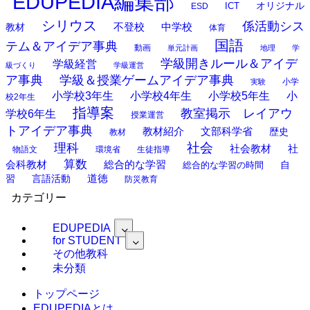
EDUPEDIA編集部
オリジナル
ESD
ICT
シリウス
係活動シス
中学校
教材
不登校
体育
国語
テム＆アイデア事典
動画
単元計画
地理
学
学級開きルール＆アイデ
学級経営
級づくり
学級運営
ア事典
学級＆授業ゲームアイデア事典
小学
実験
小学校3年生
小学校4年生
小学校5年生
小
校2年生
指導案
教室掲示 レイアウ
学校6年生
授業運営
トアイデア事典
教材紹介
文部科学省
歴史
教材
理科
社会
社
社会教材
物語文
環境省
生徒指導
算数
会科教材
総合的な学習
総合的な学習の時間
自
道徳
習
言語活動
防災教育
カテゴリー
EDUPEDIA
for STUDENT
その他教科
未分類
トップページ
EDUPEDIAとは