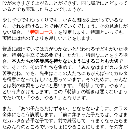
段が大きすぎて上がることができず、同じ場所にとどまって
いるとでも表現したらよいでしょうか。
少しずつでもゆっくりでも、小さな階段を上がっているな
ら、それを続けることで伸びていくでしょう。その見通しが
ない場合、「
特訓コース
」を設定します。特訓といっても、
実際には他の子よりも易しいことをします。
普通に続けていては力がつかないと思われる子どもがいた場
合、特別な手立ては必要です。ただし、特別なことをする場
合、
本人たちが劣等感を持たないようにすることも大切
で
す。そこで、その子たちを集めて、「みんなはまだカルタが
苦手だね。でも、先生はここの人たちにもがんばってカルタ
を得意になってほしいと思っています。そのために、みんな
とは別の練習をしたいと思います。『特訓』です。やる？」
という声かけをします。この「特訓」の響きは悪くないよう
でたいてい「やる、やる！」となります。
また、「あの子たちだけずるい」とならないように、クラス
全体にもこう説明します。「前に集まった子たちは、今はま
だカルタが苦手な子です。前で練習して、うまくなったらま
たみんなのところでいっしょにやることにします。その方