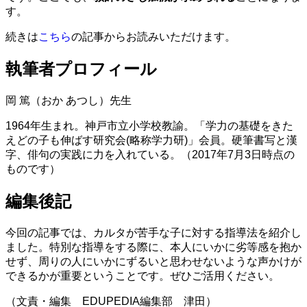
す。
続きは
こちら
の記事からお読みいただけます。
執筆者プロフィール
岡 篤（おか あつし）先生
1964年生まれ。神戸市立小学校教諭。「学力の基礎をきた
えどの子も伸ばす研究会(略称学力研)」会員。硬筆書写と漢
字、俳句の実践に力を入れている。（2017年7月3日時点の
ものです）
編集後記
今回の記事では、カルタが苦手な子に対する指導法を紹介し
ました。特別な指導をする際に、本人にいかに劣等感を抱か
せず、周りの人にいかにずるいと思わせないような声かけが
できるかが重要ということです。ぜひご活用ください。
（文責・編集 EDUPEDIA編集部 津田）