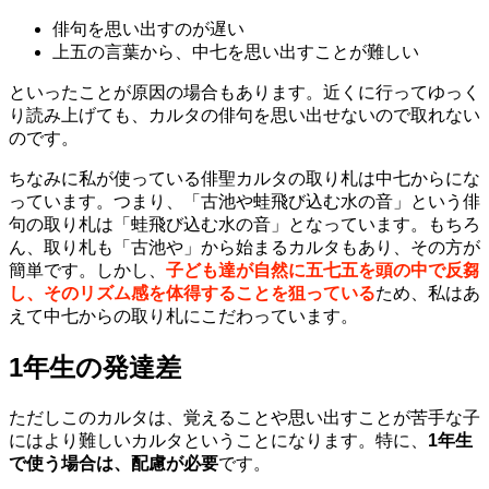
俳句を思い出すのが遅い
上五の言葉から、中七を思い出すことが難しい
といったことが原因の場合もあります。近くに行ってゆっく
り読み上げても、カルタの俳句を思い出せないので取れない
のです。
ちなみに私が使っている俳聖カルタの取り札は中七からにな
っています。つまり、「古池や蛙飛び込む水の音」という俳
句の取り札は「蛙飛び込む水の音」となっています。もちろ
ん、取り札も「古池や」から始まるカルタもあり、その方が
簡単です。しかし、
子ども達が自然に五七五を頭の中で反芻
し、そのリズム感を体得することを狙っている
ため、私はあ
えて中七からの取り札にこだわっています。
1年生の発達差
ただしこのカルタは、覚えることや思い出すことが苦手な子
にはより難しいカルタということになります。特に、
1年生
で使う場合は、配慮が必要
です。