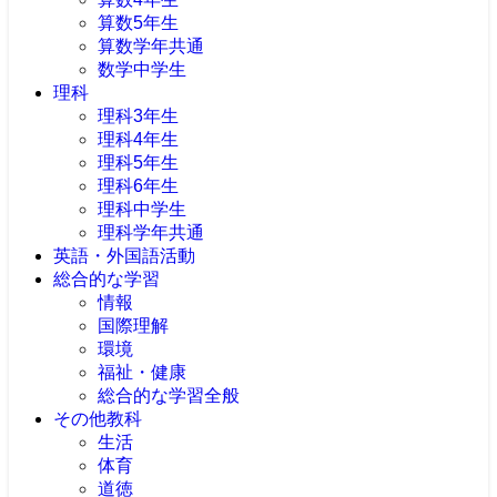
算数5年生
算数学年共通
数学中学生
理科
理科3年生
理科4年生
理科5年生
理科6年生
理科中学生
理科学年共通
英語・外国語活動
総合的な学習
情報
国際理解
環境
福祉・健康
総合的な学習全般
その他教科
生活
体育
道徳