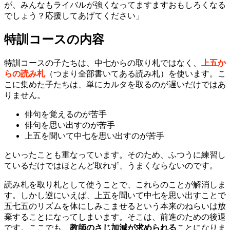
が、みんなもライバルが強くなってますますおもしろくなる
でしょう？応援してあげてください」
特訓コースの内容
特訓コースの子たちは、中七からの取り札ではなく、
上五か
らの読み札
（つまり全部書いてある読み札）を使います。こ
こに集めた子たちは、単にカルタを取るのが遅いだけではあ
りません。
俳句を覚えるのが苦手
俳句を思い出すのが苦手
上五を聞いて中七を思い出すのが苦手
といったことも重なっています。そのため、ふつうに練習し
ているだけではほとんど取れず、うまくならないのです。
読み札を取り札として使うことで、これらのことが解消しま
す。しかし逆にいえば、上五を聞いて中七を思い出すことで
五七五のリズムを体にしみこませるという本来のねらいは放
棄することになってしまいます。そこは、前進のための後退
です。ここでも、
教師のさじ加減が求められる
ことになりま