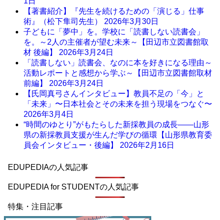
1日
【著書紹介】『先生を続けるための「演じる」仕事
術』（松下隼司先生）
2026年3月30日
子どもに「夢中」を。学校に「読書しない読書会」
を。～2人の主催者が望む未来～【田辺市立図書館取
材 後編】
2026年3月24日
「読書しない」読書会、なのに本を好きになる理由～
活動レポートと感想から学ぶ～【田辺市立図書館取材
前編】
2026年3月24日
【氏岡真弓さんインタビュー】教員不足の「今」と
「未来」〜日本社会とその未来を担う現場をつなぐ〜
2026年3月4日
“時間のゆとり”がもたらした新採教員の成長――山形
県の新採教員支援が生んだ学びの循環【山形県教育委
員会インタビュー・後編】
2026年2月16日
EDUPEDIAの人気記事
EDUPEDIA for STUDENTの人気記事
特集・注目記事