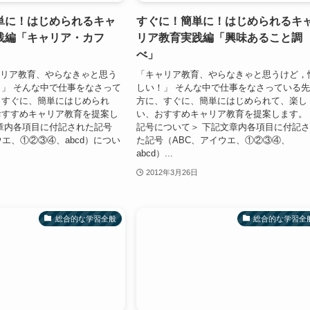
単に！はじめられるキャ
すぐに！簡単に！はじめられるキ
践編「キャリア・カフ
リア教育実践編「興味あること調
べ」
ャリア教育、やらなきゃと思う
「キャリア教育、やらなきゃと思うけど，
」 そんな中で仕事をなさって
しい！」 そんな中で仕事をなさっている
、すぐに、簡単にはじめられ
方に、すぐに、簡単にはじめられて、楽し
おすすめキャリア教育を提案し
い、おすすめキャリア教育を提案します。
章内各項目に付記された記号
記号について＞ 下記文章内各項目に付記
ウエ、①②③④、abcd）につい
た記号（ABC、アイウエ、①②③④、
abcd）...
2012年3月26日
総合的な学習全般
総合的な学習全