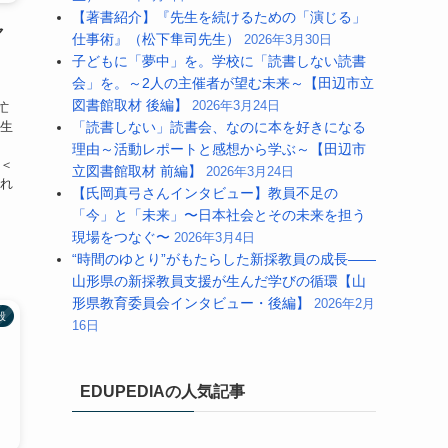
【著書紹介】『先生を続けるための「演じる」
ャ
仕事術』（松下隼司先生）
2026年3月30日
子どもに「夢中」を。学校に「読書しない読書
会」を。～2人の主催者が望む未来～【田辺市立
図書館取材 後編】
2026年3月24日
忙
先生
「読書しない」読書会、なのに本を好きになる
理由～活動レポートと感想から学ぶ～【田辺市
 ＜
立図書館取材 前編】
2026年3月24日
され
【氏岡真弓さんインタビュー】教員不足の
「今」と「未来」〜日本社会とその未来を担う
現場をつなぐ〜
2026年3月4日
“時間のゆとり”がもたらした新採教員の成長――
山形県の新採教員支援が生んだ学びの循環【山
形県教育委員会インタビュー・後編】
2026年2月
般
16日
EDUPEDIAの人気記事