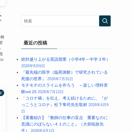
久
す
事例
部
最近の投稿
」
指
絶対盛り上がる英語授業（小学4年～中学３年）
イル
2026年8月6日
『最先端の医学（臨死体験）で研究されている
死後の世界』
2026年7月31日
モチモチのスライムを作ろう ～楽しい理科実
験vol.15
2026年7月12日
般
「コロナ禍」を伝え、考え続けるために。『が
っこうとコロナ』松下隼司先生取材
2026年4月9
日
【著書紹介】『教師の仕事の盲点 重要なのに
意識にのぼらない４１のこと』（大前暁政先
生）
2026年4月1日