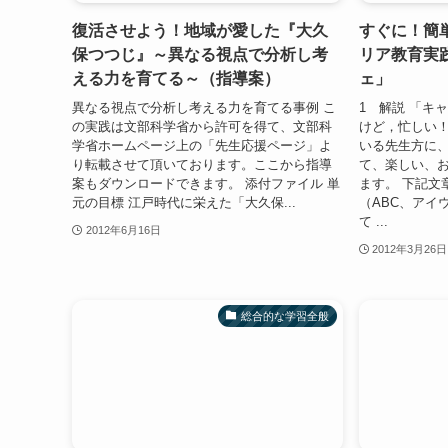
復活させよう！地域が愛した『大久
すぐに！簡
保つつじ』～異なる視点で分析し考
リア教育実
える力を育てる～（指導案）
ェ」
異なる視点で分析し考える力を育てる事例 こ
1 解説 「キ
の実践は文部科学省から許可を得て、文部科
けど，忙しい！
学省ホームページ上の「先生応援ページ」よ
いる先生方に
り転載させて頂いております。ここから指導
て、楽しい、
案もダウンロードできます。 添付ファイル 単
ます。 下記文
元の目標 江戸時代に栄えた「大久保...
（ABC、アイ
て ...
2012年6月16日
2012年3月26日
総合的な学習全般