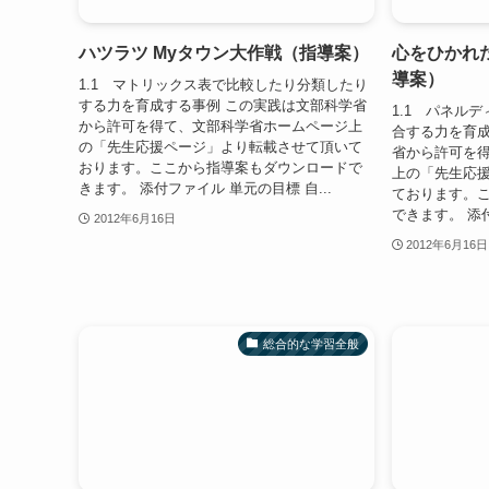
ハツラツ Myタウン大作戦（指導案）
心をひかれ
導案）
1.1 マトリックス表で比較したり分類したり
する力を育成する事例 この実践は文部科学省
1.1 パネル
から許可を得て、文部科学省ホームページ上
合する力を育成
の「先生応援ページ」より転載させて頂いて
省から許可を
おります。ここから指導案もダウンロードで
上の「先生応
きます。 添付ファイル 単元の目標 自...
ております。
できます。 添付
2012年6月16日
2012年6月16日
総合的な学習全般