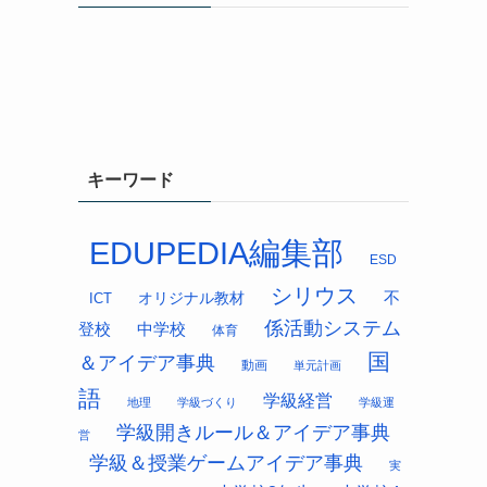
キーワード
EDUPEDIA編集部
ESD
シリウス
オリジナル教材
不
ICT
係活動システム
中学校
登校
体育
国
＆アイデア事典
動画
単元計画
語
学級経営
地理
学級づくり
学級運
学級開きルール＆アイデア事典
営
学級＆授業ゲームアイデア事典
実