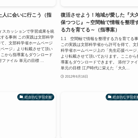
た人に会いに行こう（指
復活させよう！地域が愛した『大
保つつじ』～空間軸で情報を整理
る力を育てる～（指導案）
ディスカッションで学習成果を統
する事例 この実践は文部科学
1.1 空間軸で情報を整理する力を育てる
得て、文部科学省ホームページ
この実践は文部科学省から許可を得て、文
援ページ」より転載させて頂い
科学省ホームページ上の「先生応援ページ
ここから指導案もダウンロード
より転載させて頂いております。ここから
ファイル 単元の目標 ...
導案もダウンロードできます。 添付ファ
単元の目標 江戸時代に栄えた「大久...
2012年6月16日
総合的な学習全般
総合的な学習全