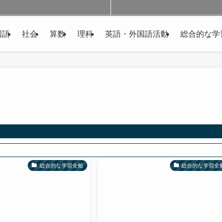
国語
社会
算数
理科
英語・外国語活動
総合的な学
総合的な学習全般
総合的な学習全