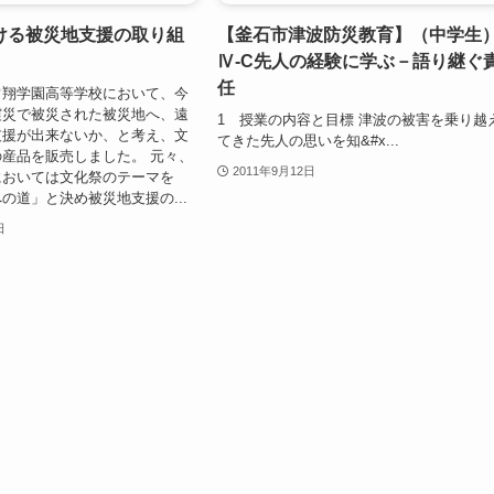
ける被災地支援の取り組
【釜石市津波防災教育】（中学生
Ⅳ-C先人の経験に学ぶ－語り継ぐ
任
常翔学園高等学校において、今
震災で被災された被災地へ、遠
1 授業の内容と目標 津波の被害を乗り越
支援が出来ないか、と考え、文
てきた先人の思いを知&#x...
産品を販売しました。 元々、
2011年9月12日
においては文化祭のテーマを
への道」と決め被災地支援の...
日