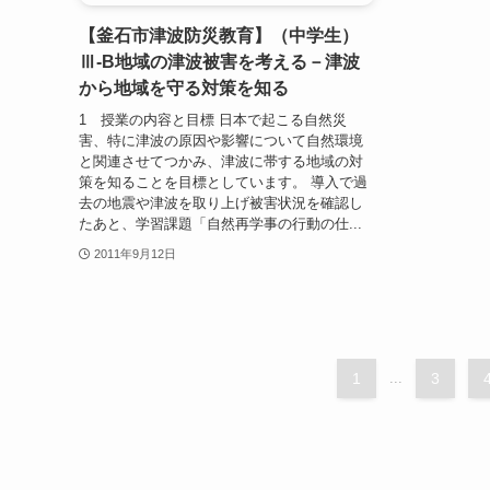
【釜石市津波防災教育】（中学生）
Ⅲ-B地域の津波被害を考える－津波
から地域を守る対策を知る
1 授業の内容と目標 日本で起こる自然災
害、特に津波の原因や影響について自然環境
と関連させてつかみ、津波に帯する地域の対
策を知ることを目標としています。 導入で過
去の地震や津波を取り上げ被害状況を確認し
たあと、学習課題「自然再学事の行動の仕...
2011年9月12日
1
...
3