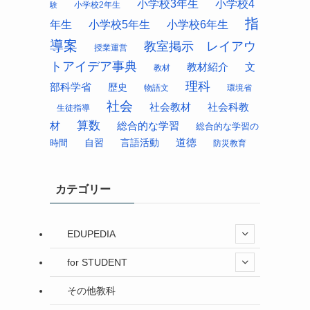
小学校3年生
小学校4
小学校2年生
験
指
年生
小学校5年生
小学校6年生
導案
教室掲示 レイアウ
授業運営
トアイデア事典
教材紹介
文
教材
理科
部科学省
歴史
物語文
環境省
社会
社会科教
社会教材
生徒指導
算数
材
総合的な学習
総合的な学習の
道徳
時間
自習
言語活動
防災教育
カテゴリー
EDUPEDIA
for STUDENT
その他教科