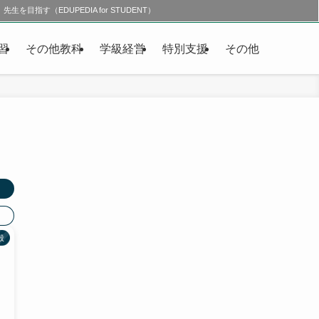
先生を目指す（EDUPEDIA for STUDENT）
習
その他教科
学級経営
特別支援
その他
般