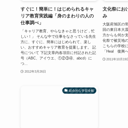
すぐに！簡単に！はじめられるキャ
文化祭にお
リア教育実践編「身のまわりの人の
み
仕事調べ」
大阪府旭区の
回の東日本大
「キャリア教育、やらなきゃと思うけど，忙
方からも何か
しい！」 そんな中で仕事をなさっている先生
化祭で被災地の
方に、すぐに、簡単にはじめられて、楽し
こちらの学校
い、おすすめキャリア教育を提案します。 記
「Heal 復興
号について 下記文章内各項目に付記された記
号（ABC、アイウエ、①②③④、abcd）に
2011年10月19
つ...
2012年3月26日
総合的な学習全般