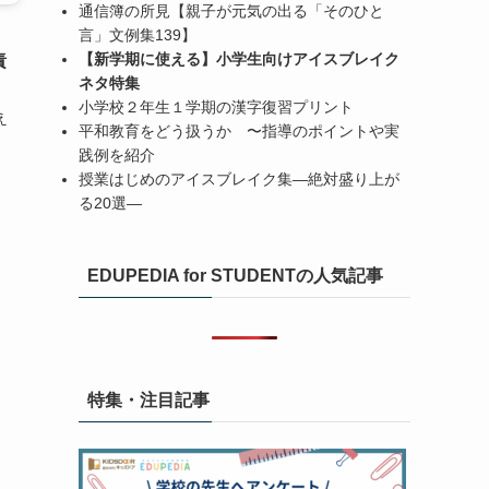
通信簿の所見【親子が元気の出る「そのひと
）
言」文例集139】
【新学期に使える】小学生向けアイスブレイク
責
ネタ特集
小学校２年生１学期の漢字復習プリント
え
平和教育をどう扱うか 〜指導のポイントや実
践例を紹介
授業はじめのアイスブレイク集―絶対盛り上が
る20選―
EDUPEDIA for STUDENTの人気記事
特集・注目記事