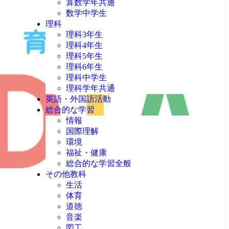
算数学年共通
数学中学生
理科
理科3年生
理科4年生
理科5年生
理科6年生
理科中学生
理科学年共通
英語・外国語活動
総合的な学習
情報
国際理解
環境
福祉・健康
総合的な学習全般
その他教科
生活
体育
道徳
音楽
図工