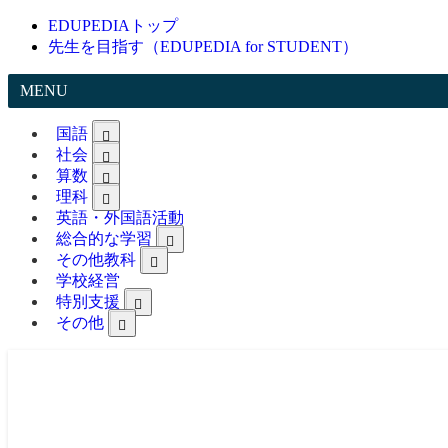
EDUPEDIAトップ
先生を目指す（EDUPEDIA for STUDENT）
MENU
国語
社会
算数
理科
英語・外国語活動
総合的な学習
その他教科
学校経営
特別支援
その他