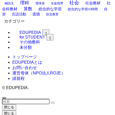
理科
社会
社
社会教材
物語文
環境省
生徒指導
算数
会科教材
総合的な学習
総合的な学習の時間
自
道徳
習
言語活動
防災教育
カテゴリー
EDUPEDIA
for STUDENT
その他教科
未分類
トップページ
EDUPEDIAとは
お問い合わせ
運営母体（NPO法人ROJE）
諸規程
©
EDUPEDIA.
閉じる
閉じる