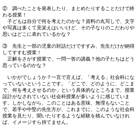
.
② 調べたことを発表したり、まとめたりすることだけで終
わる授業！
子どもは自分で何を考えたのかな？資料の丸写しで、文字
や写真は多くて見栄えはいいけど、その子なりのこだわりや
思いはどこに表れているかな？
.
③ 先生と一部の児童の対話だけですすみ、先生だけが納得
してすすむ授業！
正解をさがす授業で、一問一答の講義？他の子たちはどう
思っているのかな？
.
いかがでしょうか？一言で言えば、「考える」社会科にな
っていないということです。「どこで、どのように、どこま
で、何を考えさせるのか」という具体的なところまで、授業
設計がなされていない社会科授業が多いように感じていま
す。しかしながら、このことはある意味、無理もないこと
で、若手や中堅の先生方が、これまでに、このような社会科
授業を見たり、聞いたりするような経験を積んでいなけれ
ば、イメージすら持てません。
.