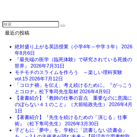
最近の投稿
絶対盛り上がる英語授業（小学4年～中学３年）
2026
年8月6日
『最先端の医学（臨死体験）で研究されている死後の
世界』
2026年7月31日
モチモチのスライムを作ろう ～楽しい理科実験
vol.15
2026年7月12日
「コロナ禍」を伝え、考え続けるために。『がっこう
とコロナ』松下隼司先生取材
2026年4月9日
【著書紹介】『教師の仕事の盲点 重要なのに意識に
のぼらない４１のこと』（大前暁政先生）
2026年4月
1日
【著書紹介】『先生を続けるための「演じる」仕事
術』（松下隼司先生）
2026年3月30日
子どもに「夢中」を。学校に「読書しない読書会」
を。～2人の主催者が望む未来～【田辺市立図書館取