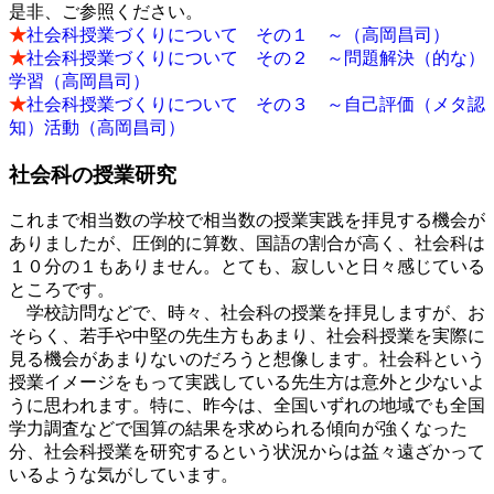
是非、ご参照ください。
★
社会科授業づくりについて その１ ～（高岡昌司）
★
社会科授業づくりについて その２ ～問題解決（的な）
学習（高岡昌司）
★
社会科授業づくりについて その３ ～自己評価（メタ認
知）活動（高岡昌司）
社会科の授業研究
これまで相当数の学校で相当数の授業実践を拝見する機会が
ありましたが、圧倒的に算数、国語の割合が高く、社会科は
１０分の１もありません。とても、寂しいと日々感じている
ところです。
学校訪問などで、時々、社会科の授業を拝見しますが、お
そらく、若手や中堅の先生方もあまり、社会科授業を実際に
見る機会があまりないのだろうと想像します。社会科という
授業イメージをもって実践している先生方は意外と少ないよ
うに思われます。特に、昨今は、全国いずれの地域でも全国
学力調査などで国算の結果を求められる傾向が強くなった
分、社会科授業を研究するという状況からは益々遠ざかって
いるような気がしています。