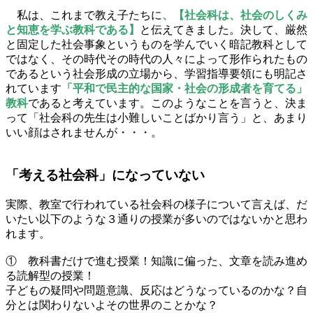
.
私は、これまで教え子たちに
、【社会科は、社会のしくみ
と知恵を学ぶ教科である】
と伝えてきました。決して、厳然
と固定した社会事象というものを学んでいく暗記教科として
ではなく、その時代その時代の人々によって形作られたもの
であるという社会形成の立場から、学習指導要領にも明記さ
れています
「平和で民主的な国家・社会の形成者を育てる」
教科
であると考えています。このようなことを言うと、決ま
って「社会科の先生は小難しいことばかり言う」と、あまり
いい顔はされませんが・・・。
.
「考える社会科」になっていない
実際、教室で行われている社会科の様子について言えば、だ
いたい以下のような３通りの授業が多いのではないかと思わ
れます。
.
① 教科書だけで進む授業！知識に偏った、文章を読み進め
る読解型の授業！
子どもの疑問や問題意識、反応はどうなっているのかな？自
分とは関わりないよその世界のことかな？