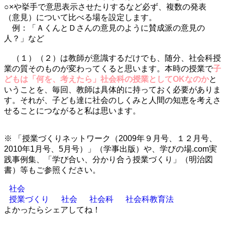
○×や挙手で意思表示させたりするなど必ず、複数の発表
（意見）について比べる場を設定します。
例：「ＡくんとＤさんの意見のように賛成派の意見の
人？」など
.
（１）（２）は教師が意識するだけでも、随分、社会科授
業の質そのものが変わってくると思います。本時の授業で
子
どもは「何を、考えたら」社会科の授業としてOKなのか
と
いうことを、毎回、教師は具体的に持っておく必要がありま
す。それが、子ども達に社会のしくみと人間の知恵を考えさ
せることにつながると私は思います。
.
※ 「授業づくりネットワーク（2009年９月号、１２月号、
2010年1月号、5月号）」（学事出版）や、学びの場.com実
践事例集、「学び合い、分かり合う授業づくり」（明治図
書）等もご参照ください。
社会
授業づくり
社会
社会科
社会科教育法
よかったらシェアしてね！