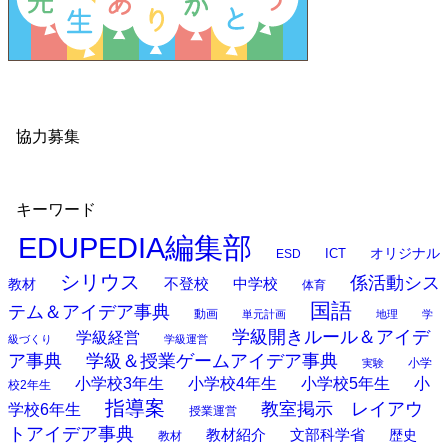
協力募集
キーワード
EDUPEDIA編集部
オリジナル
ESD
ICT
シリウス
係活動シス
中学校
教材
不登校
体育
国語
テム＆アイデア事典
動画
単元計画
地理
学
学級開きルール＆アイデ
学級経営
級づくり
学級運営
ア事典
学級＆授業ゲームアイデア事典
小学
実験
小学校3年生
小学校4年生
小学校5年生
小
校2年生
指導案
教室掲示 レイアウ
学校6年生
授業運営
トアイデア事典
教材紹介
文部科学省
歴史
教材