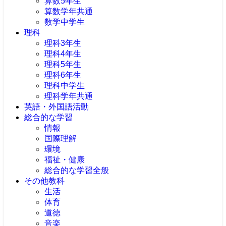
算数5年生
算数学年共通
数学中学生
理科
理科3年生
理科4年生
理科5年生
理科6年生
理科中学生
理科学年共通
英語・外国語活動
総合的な学習
情報
国際理解
環境
福祉・健康
総合的な学習全般
その他教科
生活
体育
道徳
音楽