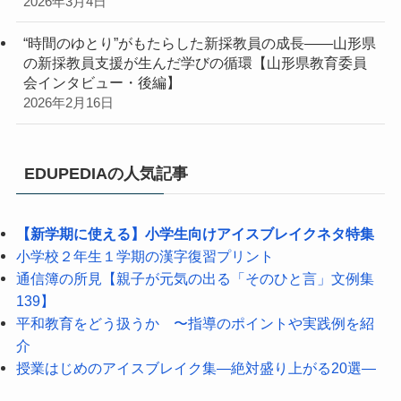
2026年3月4日
“時間のゆとり”がもたらした新採教員の成長――山形県
の新採教員支援が生んだ学びの循環【山形県教育委員
会インタビュー・後編】
2026年2月16日
EDUPEDIAの人気記事
【新学期に使える】小学生向けアイスブレイクネタ特集
小学校２年生１学期の漢字復習プリント
通信簿の所見【親子が元気の出る「そのひと言」文例集
139】
平和教育をどう扱うか 〜指導のポイントや実践例を紹
介
授業はじめのアイスブレイク集―絶対盛り上がる20選―