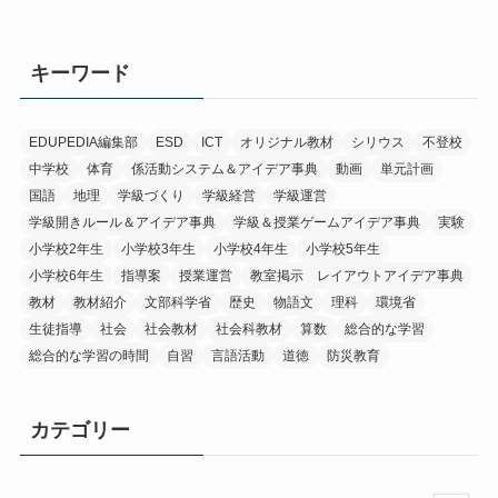
キーワード
EDUPEDIA編集部
ESD
ICT
オリジナル教材
シリウス
不登校
中学校
体育
係活動システム＆アイデア事典
動画
単元計画
国語
地理
学級づくり
学級経営
学級運営
学級開きルール＆アイデア事典
学級＆授業ゲームアイデア事典
実験
小学校2年生
小学校3年生
小学校4年生
小学校5年生
小学校6年生
指導案
授業運営
教室掲示 レイアウトアイデア事典
教材
教材紹介
文部科学省
歴史
物語文
理科
環境省
生徒指導
社会
社会教材
社会科教材
算数
総合的な学習
総合的な学習の時間
自習
言語活動
道徳
防災教育
カテゴリー