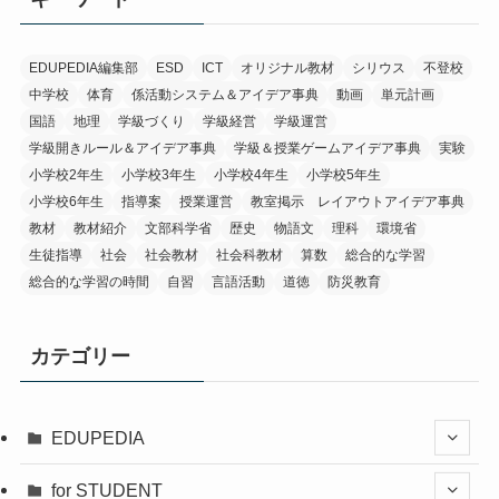
EDUPEDIA編集部
ESD
ICT
オリジナル教材
シリウス
不登校
中学校
体育
係活動システム＆アイデア事典
動画
単元計画
国語
地理
学級づくり
学級経営
学級運営
学級開きルール＆アイデア事典
学級＆授業ゲームアイデア事典
実験
小学校2年生
小学校3年生
小学校4年生
小学校5年生
小学校6年生
指導案
授業運営
教室掲示 レイアウトアイデア事典
教材
教材紹介
文部科学省
歴史
物語文
理科
環境省
生徒指導
社会
社会教材
社会科教材
算数
総合的な学習
総合的な学習の時間
自習
言語活動
道徳
防災教育
カテゴリー
EDUPEDIA
for STUDENT