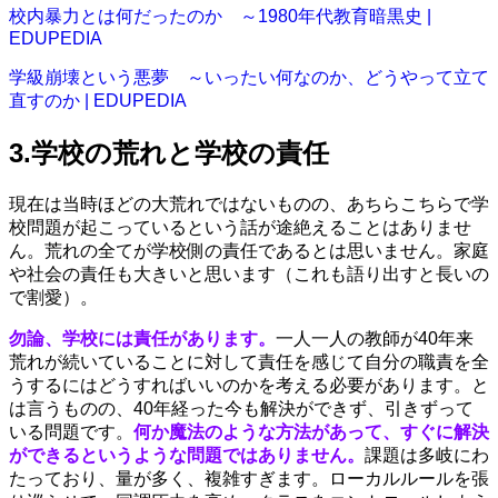
校内暴力とは何だったのか ～1980年代教育暗黒史 |
EDUPEDIA
学級崩壊という悪夢 ～いったい何なのか、どうやって立て
直すのか | EDUPEDIA
3.学校の荒れと学校の責任
現在は当時ほどの大荒れではないものの、あちらこちらで学
校問題が起こっているという話が途絶えることはありませ
ん。荒れの全てが学校側の責任であるとは思いません。家庭
や社会の責任も大きいと思います（これも語り出すと長いの
で割愛）。
勿論、学校には責任があります。
一人一人の教師が40年来
荒れが続いていることに対して責任を感じて自分の職責を全
うするにはどうすればいいのかを考える必要があります。と
は言うものの、40年経った今も解決ができず、引きずって
いる問題です。
何か魔法のような方法があって、すぐに解決
ができるというような問題ではありません。
課題は多岐にわ
たっており、量が多く、複雑すぎます。ローカルルールを張