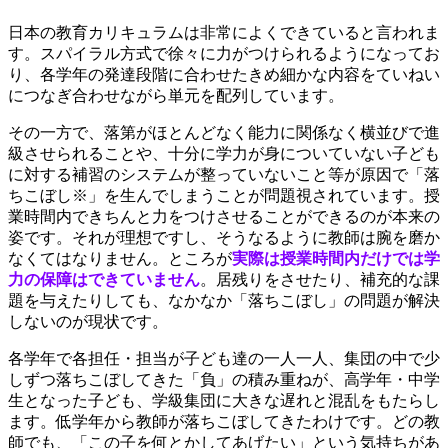
日本の教育カリキュラムは非常によくできていると言われま
す。スパイラル方式で徐々に力がつけられるようになってお
り、各学年の発達段階に合わせたきめ細かな内容をていねい
につなぎ合わせながら単元を配列しています。
その一方で、落第がほとんどなく能力に関係なく横並びで進
級させられることや、十分に学力が身についていない子ども
に対する補習のシステムが整っていないこと等が原因で「落
ちこぼし※」を生んでしまうことが問題視されています。授
業時間内できちんと力をつけさせることができるのが本来の
姿です。それが理想ですし、そうなるように教師は腕を磨か
なくてはなりません。ところが
実際は授業時間内だけでは学
力の保障はできていません
。居残りをさせたり、補充的な課
題を与えたりしても、なかなか「落ちこぼし」の問題が解決
しないのが現状です。
各学年で各担任・担当が子ども達の一人一人、集団の中で少
しずつ落ちこぼしてきた「負」の積み重ねが、高学年・中学
生となった子ども、学級集団に大きな遅れと混乱をもたらし
ます。低学年から教師が落ちこぼしてきたわけです。どの教
師でも、「この子を何とかしてあげたい」という気持ちがあ