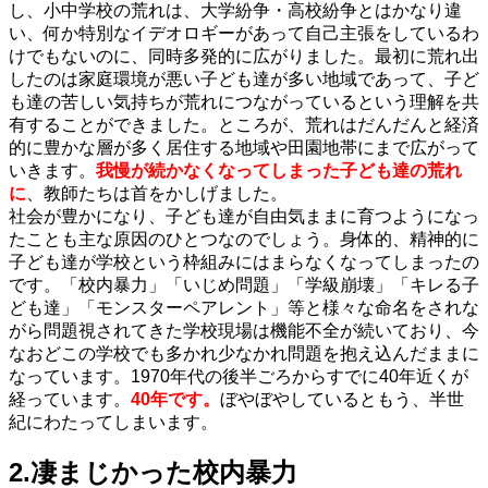
し、小中学校の荒れは、大学紛争・高校紛争とはかなり違
い、何か特別なイデオロギーがあって自己主張をしているわ
けでもないのに、同時多発的に広がりました。最初に荒れ出
したのは家庭環境が悪い子ども達が多い地域であって、子ど
も達の苦しい気持ちが荒れにつながっているという理解を共
有することができました。ところが、荒れはだんだんと経済
的に豊かな層が多く居住する地域や田園地帯にまで広がって
いきます。
我慢が続かなくなってしまった子ども達の荒れ
に
、教師たちは首をかしげました。
社会が豊かになり、子ども達が自由気ままに育つようになっ
たことも主な原因のひとつなのでしょう。身体的、精神的に
子ども達が学校という枠組みにはまらなくなってしまったの
です。「校内暴力」「いじめ問題」「学級崩壊」「キレる子
ども達」「モンスターペアレント」等と様々な命名をされな
がら問題視されてきた学校現場は機能不全が続いており、今
なおどこの学校でも多かれ少なかれ問題を抱え込んだままに
なっています。1970年代の後半ごろからすでに40年近くが
経っています。
40年です。
ぼやぼやしているともう、半世
紀にわたってしまいます。
2.凄まじかった校内暴力