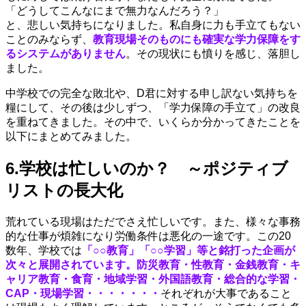
「どうしてこんなにまで無力なんだろう？」
と、悲しい気持ちになりました。私自身に力も手立てもない
ことのみならず、
教育現場そのものにも確実な学力保障をす
るシステムがありません
。その現状にも憤りを感じ、落胆し
ました。
中学校での完全な敗北や、D君に対する申し訳ない気持ちを
糧にして、その後は少しずつ、「学力保障の手立て」の改良
を重ねてきました。その中で、いくらか分かってきたことを
以下にまとめてみました。
6.学校は忙しいのか？ ～ポジティブ
リストの長大化
荒れている現場はただでさえ忙しいです。また、様々な事務
的な仕事が煩雑になり労働条件は悪化の一途です。この20
数年、学校では
「○○教育」「○○学習」等と銘打った企画が
次々と展開されています。防災教育・性教育・金銭教育・キ
ャリア教育・食育・地域学習・外国語教育・総合的な学習・
CAP・現場学習・・・・・・・
それぞれが大事であること