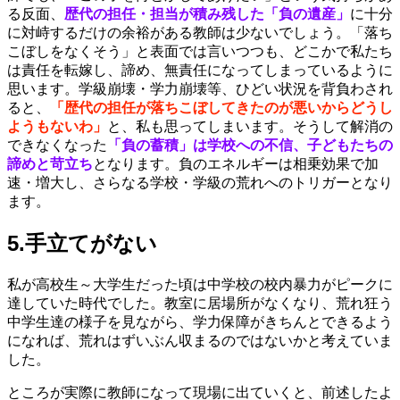
る反面、
歴代の担任・担当が積み残した「負の遺産」
に十分
に対峙するだけの余裕がある教師は少ないでしょう。「落ち
こぼしをなくそう」と表面では言いつつも、どこかで私たち
は責任を転嫁し、諦め、無責任になってしまっているように
思います。学級崩壊・学力崩壊等、ひどい状況を背負わされ
ると、
「歴代の担任が落ちこぼしてきたのが悪いからどうし
ようもないわ」
と、私も思ってしまいます。そうして解消の
できなくなった
「負の蓄積」は学校への不信、子どもたちの
諦めと苛立ち
となります。負のエネルギーは相乗効果で加
速・増大し、さらなる学校・学級の荒れへのトリガーとなり
ます。
5.手立てがない
私が高校生～大学生だった頃は中学校の校内暴力がピークに
達していた時代でした。教室に居場所がなくなり、荒れ狂う
中学生達の様子を見ながら、学力保障がきちんとできるよう
になれば、荒れはずいぶん収まるのではないかと考えていま
した。
ところが実際に教師になって現場に出ていくと、前述したよ