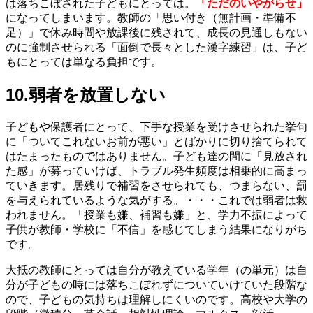
は落ちこぼされた子どもにとっては。
「ただのいやがらせ」
になってしまいます。教師の「思い付き（無計画・準備不
足）」で休み時間や放課後に残されて、成長の見通しもない
のに強制させられる「面倒で長々とした漢字練習」は、子ど
もにとっては単なる負担です。
10.弱者を放置しない
子どもや保護者にとって、下手な授業を受けさせられた挙句
に「ついてこれないお前が悪い」とばかりに切り捨てられて
はたまったものではありません。子ども達の間に「見放され
た感」が募っていけば、トラブル発生頻度は相乗的に高まっ
ていきます。居残りで補習をさせられても、つまらない、罰
を与えられているような気がする。・・・これでは弱者は救
われません。「授業も嫌、補習も嫌」と、学力不振によって
子供が教師・学校に「不信」を感じてしまう結果になりがち
です。
大抵の教師にとっては自分が教えている学年（の単元）は自
分が子どもの時には落ちこぼれずについていけていた段階な
ので、子どもの気持ちは理解しにくいのです。高校や大学の