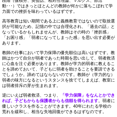
段階（微積分、英会話、相対性理論、マルクス、部活
動･･･）ではきっとほとんどの教師が何かに落ちこぼれて学
力面での挫折を味わっているはずです。
高等教育は短い期間である上に義務教育ではないので取捨選
択が可能なため、記憶の中では合理化され、「過去の話」と
なっているかもしれませんが、教師はその時の「挫折感」
「お困り感」「弱者になってしまった感」を思い出す必要が
あります。
教師の仕事において学力保障の優先順位は高いはずです。教
師はかつて自分が弱者であった時期を思い出して、弱者救済
に心血を注ぐ必要があります。教師が学力的弱者に教えるこ
とを諦めておいて、子どもに弱者を助けることを要請できる
でしょうか。諦めてはならないのです。教師が（学力的な）
弱者の味方になるというスタンスを捨ててしまえば、教室に
は弱者排斥の芽が生まれます。
逆にいえば弱者救済、つまり、
「学力保障」をなんとかでき
れば、子どもからも保護者からも信頼を得られます
。弱者に
優しいクラスを作ることができます。40年にわたる学校の
荒れを緩和し、相当な失地回復ができるはずなのです。