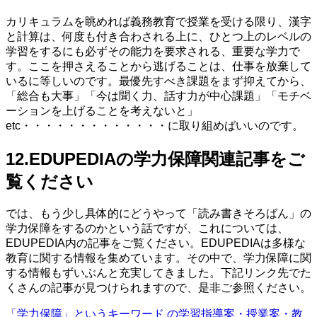
カリキュラムを眺めれば義務教育で授業を受ける限り、漢字
と計算は、何度も付き合わされる上に、ひとつ上のレベルの
学習をするにも必ずその能力を要求される、重要な学力で
す。ここを押さえることから逃げることは、仕事を放棄して
いるに等しいのです。最優先すべき課題をまず抑えてから、
「総合も大事」「今は聞く力、話す力が中心課題」「モチベ
ーションを上げることを考えないと」
etc・・・・・・・・・・・・・に取り組めばいいのです。
12.EDUPEDIAの学力保障関連記事をご
覧ください
では、もう少し具体的にどうやって「読み書きそろばん」の
学力保障をするのかという話ですが、これについては、
EDUPEDIA内の記事をご覧ください。EDUPEDIAは多様な
教育に関する情報を集めています。その中で、学力保障に関
する情報もずいぶんと充実してきました。下記リンク先でた
くさんの記事が見つけられますので、是非ご参照ください。
「学力保障」というキーワード の学習指導案・授業案・教