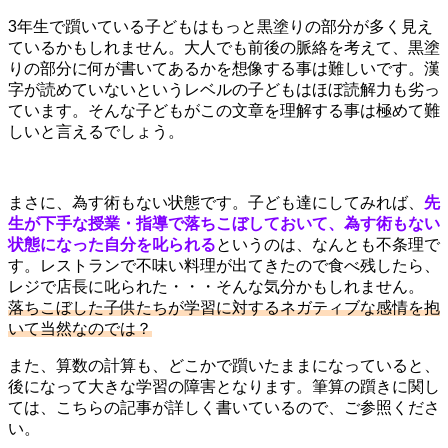
3年生で躓いている子どもはもっと黒塗りの部分が多く見え
ているかもしれません。大人でも前後の脈絡を考えて、黒塗
りの部分に何が書いてあるかを想像する事は難しいです。漢
字が読めていないというレベルの子どもはほぼ読解力も劣っ
ています。そんな子どもがこの文章を理解する事は極めて難
しいと言えるでしょう。
まさに、為す術もない状態です。子ども達にしてみれば、
先
生が下手な授業・指導で落ちこぼしておいて、為す術もない
状態になった自分を叱られる
というのは、なんとも不条理で
す。レストランで不味い料理が出てきたので食べ残したら、
レジで店長に叱られた・・・そんな気分かもしれません。
落ちこぼした子供たちが学習に対するネガティブな感情を抱
いて当然なのでは？
また、算数の計算も、どこかで躓いたままになっていると、
後になって大きな学習の障害となります。筆算の躓きに関し
ては、こちらの記事が詳しく書いているので、ご参照くださ
い。