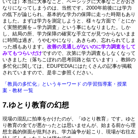
いては）本当に大事なこと、ベーシックに大事なことがおざ
なりになってしまうのは、当然です。2000年前後には学力
の低下が論じられ、基本的な学力の保障に走った時期もあり
ました。まずは学力を測定しようと、様々な方面で「とにか
く実態把握を→学力調査」という事にもなりました。しか
し、結局の所、学力保障の確実な手立てが見つからないまま
に時間は過ぎ、うやむやになり、あきらめ、忘れられてしま
った感もあります。
改善の見通しがないのに学力調査をして
みてもつらいだけ
ですので、次第に学力調査もしなくなって
いきました（落ちこぼれの思考回路と似ています）。教師の
多忙化に関しては、EDUPEDIAにはたくさんの記事が掲載
されていますので、是非ご参照ください。
「教員の多忙化」というキーワード の学習指導案・授業
案・教材 一覧
7.ゆとり教育の幻想
現場の混乱に拍車をかけたのが、「ゆとり教育」です。ゆと
り教育の全てが悪かったとは思いませんが、始まる前から理
想主義的側面が批判され、学力論争が起こり、現場が右往左