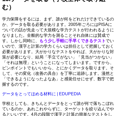
む）
学力保障をするには、まず、誰が何をどれだけできているの
か、データを取る必要があります。2005年ごろにはPISAに
ついての話が先走って大規模な学力テストが行われるように
なりました。全般的な学力を測ることそれ自体には賛成で
す。しかし同時に、
もう少し手軽に手早くできるテスト
でい
いので、漢字と計算の学力くらいは担任として把握しておく
必要があります。大がかりなテストをやれば、大がかりな対
策が必要になり、結局「手立てがない」「見当がつかない」
「それは無理」ということになってしまいます。ですから、
ピンポイントでもいいから、とにかくデータを取ります。そ
して、その変化（改善の具合）を丁寧に追跡します。漫然と
「できるようになったよなあ」と感覚任せにせず、数字で把
握するのです。
データをとってほめる材料に | EDUPEDIA
学校としても、きちんとデータをとって誰が何で落ちこぼれ
ているのか、あれこれやらずに、ターゲットを絞り込んでや
るといいです。4月の段階で漢字と計算の簡単なテストをし