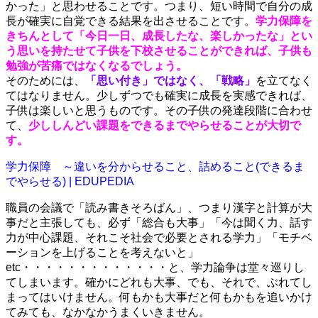
かった」と思わせることです。つまり、短い時間で自分の成
長が確実に自覚できる結果を出させることです。
学力保障を
きちんとして
「今日一日、成長したな、楽しかったな」
とい
う思いを持たせて子供を下校させることができれば、子供も
勉強が苦痛ではなくなるでしょう。
そのためには、
「思い付き」ではなく、「戦略」
を立てなく
てはなりません。少しずつでも確実に成長を実感できれば、
子供は楽しいと思うものです。その子供の発達段階に合わせ
て、
少ししんどい課題をできるまでやらせることが大切で
す。
学力保障 ～違いを分からせること、詰めること(できるま
でやらせる) | EDUPEDIA
職員の会議で「読み書きそろばん」、つまり漢字と計算が大
事だと主張しても、必ず「総合も大事」「今は聞く力、話す
力が中心課題、それこそ社会で必要とされる学力」「モチベ
ーションを上げることを考えないと」
etc・・・・・・・・・・・・・と、学力論争は堂々巡りし
てしまいます。確かにどれも大事、でも、それで、ぶれてし
まってはいけません。何もかも大事だと何もかもを追いかけ
てみても、なかなかうまくいきません。