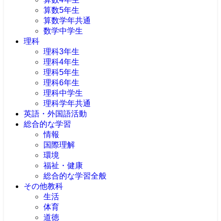
算数5年生
算数学年共通
数学中学生
理科
理科3年生
理科4年生
理科5年生
理科6年生
理科中学生
理科学年共通
英語・外国語活動
総合的な学習
情報
国際理解
環境
福祉・健康
総合的な学習全般
その他教科
生活
体育
道徳