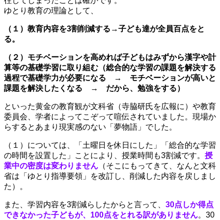
往してしまったことは確かです。
ゆとり教育の理論として、
（１）教育内容を3割削減する→子ども達が全員百点をと
る。
（２）モチベーションを高めれば子どもはみずから漢字や計
算等の基礎学習に取り組む（総合的な学習の課題を解決する
過程で基礎学力が必要になる → モチベーションが高いと
課題を解決したくなる → だから、勉強をする）
といった黄金の教育観が文科省（寺脇研氏を広報に）や教育
委員会、学者によってこぞって喧伝されていました。現場か
らするとあまり現実感のない「夢物語」でした。
（１）については、「土曜日を休日にした」「総合的な学習
の時間を設置した」ことにより、授業時間も3割減です。
授
業中の密度は変わりません
（そこにもってきて、なんと文科
省は「ゆとり指導要領」を改訂し、削減した内容を戻しまし
た）。
また、学習内容を3割減らしたからと言って、
30点しか得点
できなかった子どもが、100点をとれる訳がありません
。30