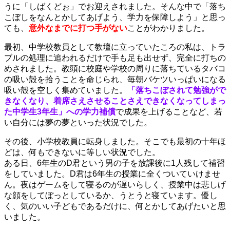
うに「しばくどぉ」でお迎えされました。そんな中で「落ち
こぼしをなんとかしてあげよう、学力を保障しよう」と思っ
ても、
意外なまでに打つ手がない
ことがわかりました。
最初、中学校教員として教壇に立っていたころの私は、トラ
ブルの処理に追われるだけで手も足も出せず、完全に打ちの
めされました。教頭に校庭や学校の周りに落ちているタバコ
の吸い殻を拾うことを命じられ、毎朝バケツいっぱいになる
吸い殻を空しく集めていました。
「落ちこぼされて勉強がで
きなくなり、着席さえさせることさえできなくなってしまっ
た中学生3年生」への学力補償
で成果を上げることなど、若
い自分には夢の夢といった状況でした。
その後、小学校教員に転身しました。そこでも最初の十年ほ
どは、何もできないに等しい状況でした。
ある日、6年生のD君という男の子を放課後に1人残して補習
をしていました。D君は6年生の授業に全くついていけませ
ん。夜はゲームをして寝るのが遅いらしく、授業中は悲しげ
な顔をしてぼっとしているか、うとうと寝ています。優し
く、気のいい子どもであるだけに、何とかしてあげたいと思
いました。