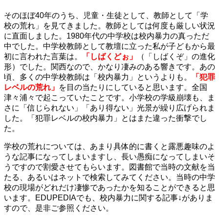
そのほぼ40年のうち、児童・生徒として、教師として「学
校の荒れ」を見てきました。教師としては何度も厳しい状況
に直面しました。1980年代の中学校は校内暴力の真っただ
中でした。中学校教師として教壇に立った私が子どもから最
初に言われた言葉は。
「しばくどぉ」
（「しばくぞ」の進化
形）でした。関西なので、かなり凄みのある響きです。あの
頃、多くの中学校教師は「校内暴力」というよりも。
「犯罪
レベルの荒れ」
を目の当たりにしていると思います。全国
津々浦々で起こっていたことです。小学校の学級崩壊も、ま
さに「信じられない」「あり得ない」光景が繰り広げられま
した。「犯罪レベルの校内暴力」とはまた違った衝撃でし
た。
学校の荒れについては、あまり具体的に書くと露悪趣味のよ
うな記事になってしまいますし、長い愚痴になってしまいそ
うですので割愛させてもらいます。図書館で当時の文献を当
たる、あるいはネットで検索してみてください。当時の中学
校の現場がどれだけ凄惨であったかを知ることができると思
います。EDUPEDIAでも、校内暴力に関する記事↓がありま
すので、是非ご参照ください。