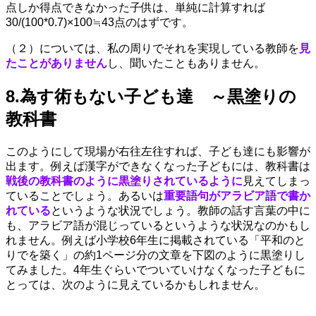
点しか得点できなかった子供は、単純に計算すれば
30/(100*0.7)×100≒43点のはずです。
（２）については、私の周りでそれを実現している教師を
見
たことがありません
し、聞いたこともありません。
8.為す術もない子ども達 ～黒塗りの
教科書
このようにして現場が右往左往すれば、子ども達にも影響が
出ます。例えば漢字ができなくなった子どもには、教科書は
戦後の教科書のように黒塗りされているように
見えてしまっ
ていることでしょう。あるいは
重要語句がアラビア語で書か
れている
というような状況でしょう。教師の話す言葉の中に
も、アラビア語が混じっているというような状況なのかもし
れません。例えば小学校6年生に掲載されている「平和のと
りでを築く」の約1ページ分の文章を下図のように黒塗りし
てみました。4年生ぐらいでついていけなくなった子どもに
とっては、次のように見えているかもしれません。