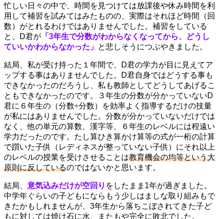
忙しい日々の中で、時間を見つけては放課後や休み時間を利
用して補習を試みてはみたものの、実際はそれほど時間（回
数）がとれるわけではありませんでした。補習をしている
と、D君が
「3年生で分数がわからなくなってから、どうし
ていいかわからなかった」
と悲しそうにつぶやきました。
結局、私が受け持った１年間で、D君の学力が目に見えてア
ップする事はありませんでした。D君自身ではどうする事も
できなかったのだろうし、私も教師としてどうしてあげるこ
ともできなかったのです。３年生の分数が分かっていないD
君に６年生の（分数÷分数）を効率よく指導するだけの技量
が私にはありませんでした。分数が分かっていないだけでは
なく、他の単元の算数、漢字等、６年生のレベルには程遠い
学力だったのです。たし算ひき算かけ算等の式が一桁の計算
で躓いた子供（レディネスが整っていない子供）にそれ以上
のレベルの授業を受けさせることは
教育機会の均等という大
原則に反している
のではないかと思います。
結局、
意気込みだけが空回り
をしたまま1年が過ぎました。
中学年ぐらいの子どもにならもう少しはましな取り組みもで
きたかもしれませんが、3年生から落ちこぼされてきた子ど
もに対しては焼け石に水、またもや完全に敗北でした。